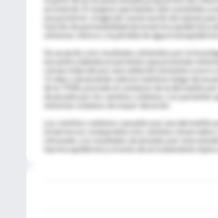
un total de 15 mujeres que habían sido sometidas a 
una posterior cirugía de conservación de mamas para
función de permeabilidad de la barrera epidérmica du
síntomas clínicos y la pérdida de agua transepidérm
De acuerdo a los resultados obtenidos por la investi
encuentra dañada en pacientes que presentan síntomas
córneo inducido por una radiación ionizante ocurre 
11 días y alcanzando valores máximos luego de un pe
de la TEWL precede el comienzo de la dermatitis p
alcanzado por los cambios cutáneos. Los pacientes 
síntomas cutáneos de mayor duración.
Los cambios cutáneos causados por una dermatitis p
la barrera es comparable a los cambios observados c
retrasado. Los resultados alcanzados por este estudi
barrera epidérmica a través de un tratamiento tópico