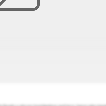
te llevado a cabo por investigadores austríacos, fueron selecciona