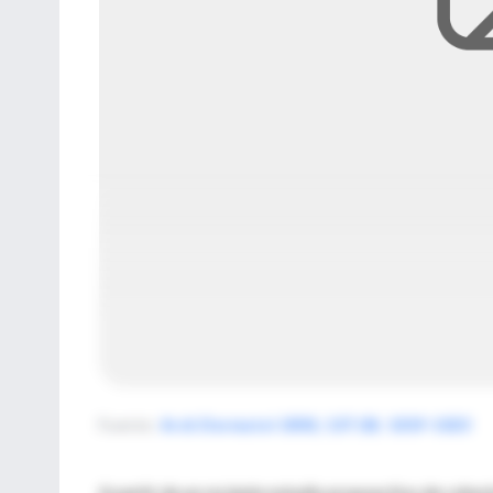
Fuente
:
Arch Dermatol 2001; 137 (8): 1019-1023
A partir de un reciente estudio propsectivo de cohor