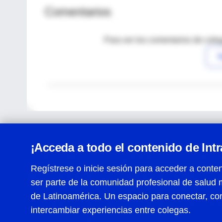
Comentarios
Para ver los comentarios de coleg
I
¡Acceda a todo el contenido de Int
Regístrese o inicie sesión para acceder a conten
ser parte de la comunidad profesional de salud 
Centro de Ayuda
de Latinoamérica. Un espacio para conectar, co
Términos y condiciones
| Políticas de privacidad
| Todos
intercambiar experiencias entre colegas.