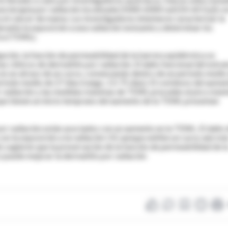
una terapia por radiación localizada (5000-6000 rad [50-60 Gy]) c
 el cáncer de mama. Los investigadores intentaron caracterizar la
rante la exposición a una radiación ionizante y determinar los
ica (TEWL).
gación, la función de permeabilidad de la barrera epidérmica se
 clínicos de dermatitis por radiación. El daño funcional del estra
con un atraso de un curso, comenzando dentro de un período medio
ríodo medio de 27 días (rango, 13-75 días). El comienzo del aume
or radiación y las medidas máximas de TEWL preceden al pico máx
que tienen un inicio temprano del aumento de la TEWL presentan
or radiación están asociados con un aumento en la TEWL. El daño 
on la exposición a la radiación UV, aunque exhibe un curso aún má
o sugieren que la preservación de la función de permeabilidad de l
 puede mejorar la dermatitis por radiación