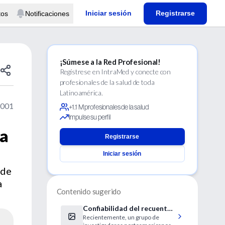
Iniciar sesión
Registrarse
tos
Notificaciones
¡Súmese a la Red Profesional!
Regístrese en IntraMed y conecte con
profesionales de la salud de toda
Latinoamérica.
2001
+1.1 M profesionales de la salud
Impulse su perfil
la
Registrarse
Iniciar sesión
 de
a
Contenido sugerido
Confiabilidad del recuento
Recientemente, un grupo de
de queratosis actínica