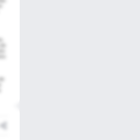
on
to
 de
nto
imo
de
s
a