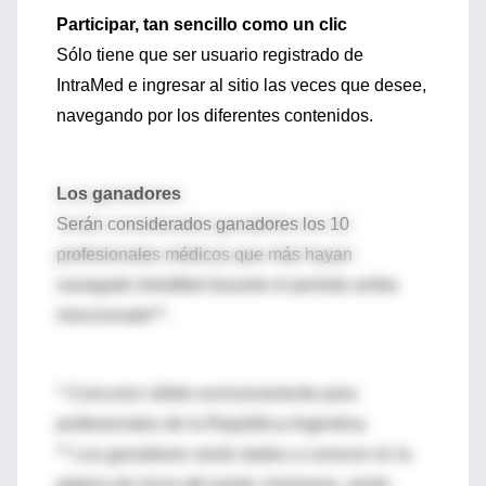
Participar, tan sencillo como un clic
Sólo tiene que ser usuario registrado de
IntraMed e ingresar al sitio las veces que desee,
navegando por los diferentes contenidos.
Los ganadores
Serán considerados ganadores los 10
profesionales médicos que más hayan
navegado IntraMed durante el período arriba
mencionado**.
* Concurso válido exclusivamente para
profesionales de la República Argentina.
** Los ganadores serán dados a conocer en la
página de inicio del portal. Asimismo, serán