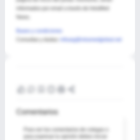
informados por email a través de IntraMed
News.
Bases y condiciones
Consultas y dudas:
infoarg@intramedglobal.net
Comentarios
Para ver los comentarios de colegas o
para expresar tu opinión debes iniciar