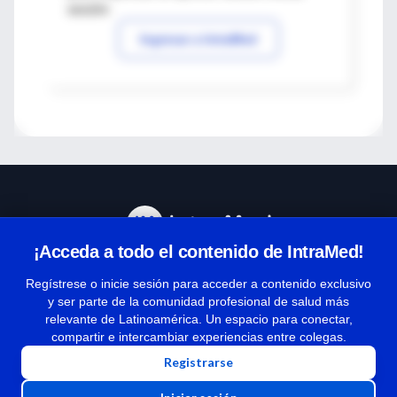
sesión
Ingresar a IntraMed
¡Acceda a todo el contenido de IntraMed!
Centro de Ayuda
Regístrese o inicie sesión para acceder a contenido exclusivo
y ser parte de la comunidad profesional de salud más
relevante de Latinoamérica. Un espacio para conectar,
Términos y condiciones
compartir e intercambiar experiencias entre colegas.
| Políticas de privacidad
Registrarse
| Todos los derechos reservados | Copyright 1997-2026