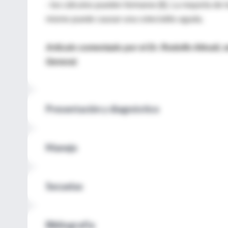
- los cálculos pueden formarse [6]. La mayoría de l
mismo puede causar una colecistitis aguda.
Artículo comentado por el Dr. Rodolfo Altrudi, 
General.
Presentación y diagnóstico
Manejo
Secuelas
Bibliografía