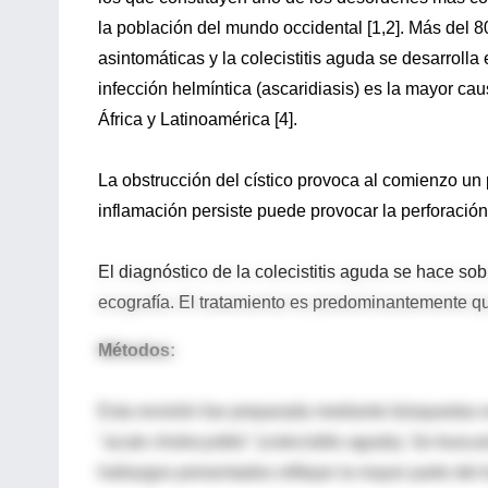
la población del mundo occidental [1,2]. Más del 
asintomáticas y la colecistitis aguda se desarrolla
infección helmíntica (ascaridiasis) es la mayor cau
África y Latinoamérica [4].
La obstrucción del cístico provoca al comienzo un p
inflamación persiste puede provocar la perforación 
El diagnóstico de la colecistitis aguda se hace sob
ecografía. El tratamiento es predominantemente qu
Métodos:
Esta revisión fue preparada mediante búsquedas e
"acute cholecystitis" (colecistitis aguda). Se busc
hallazgos presentados reflejan la mayor parte del 