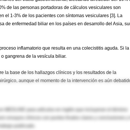
80% de las personas portadoras de cálculos vesiculares son
 en el 1-3% de los pacientes con síntomas vesiculares [3]. La
sa de enfermedad biliar en los países en desarrollo del Asia, su
roceso inflamatorio que resulta en una colecistitis aguda. Si la
o gangrena de la vesícula biliar.
re la base de los hallazgos clínicos y los resultados de la
irúrgico, aunque el momento de la intervención es aún debatid
n MEDLINE para artículos en inglés que incluyeran el término
aron ensayos clínicos con puntos finales claros y conclusiones y 
trabajo publicado.