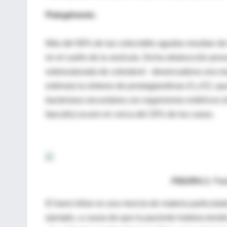
Patogénesis:
Más del 90% de las colecistitis agudas resultan de 
en el cuello de la vesícula. Dicha obstrucción prov
sobresaturada de colesterol - desencadena una re
estimula la síntesis de prostaglandinas I2 y E2, qu
bacteriana secundaria con organismos entéricos (
faecalis) ocurre en cerca del 20% de los casos.
FIGURA 1
: Pat
El barro biliar es una mezcla de materia particulada 
ejemplo, a causa de que la paciente hubiera tenido