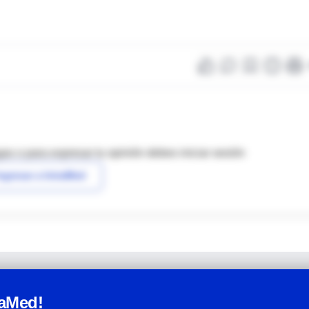
as o para expresar tu opinión debes iniciar sesión
ngresar a IntraMed
raMed!