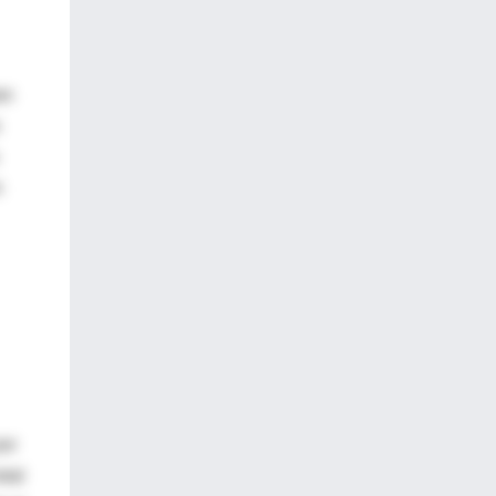
an
n
por
otal