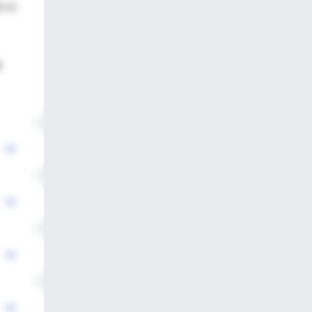
n si
a