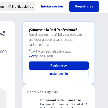
Iniciar sesión
Registrarse
tos
Notificaciones
¡Súmese a la Red Profesional!
Regístrese en IntraMed y conecte con
profesionales de la salud de toda
Latinoamérica.
2003
+1.1 M profesionales de la salud
Impulse su perfil
Registrarse
Iniciar sesión
Contenido sugerido
Documento del Consenso
Recomendaciones de la Sociedad
de la Sociedad Chilena de