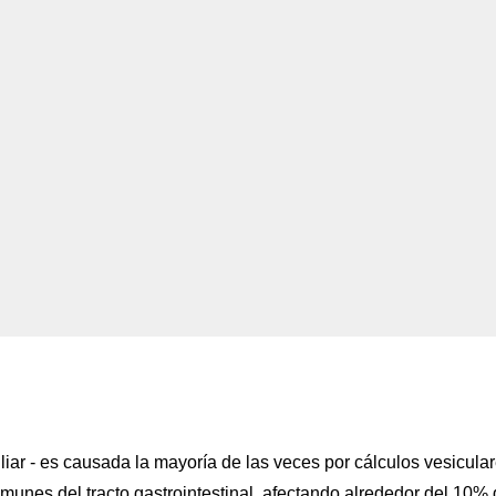
iliar - es causada la mayoría de las veces por cálculos vesicular
unes del tracto gastrointestinal, afectando alrededor del 10%