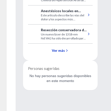
Chilena de Hipertensión Arterial
Hipertensión Arterial
respondiendo a la necesidad de
enfatizar los diagnósticos.
Anestésicos locales en
Este artículo describe las vías del
odontología
dolor y los aspectos más
sobresalientes en la farmacología
de los anestésicos locales que se
Resección conservadora de
usan con más frecuencia en
Un nuevo láser de 1318-nm
metástasis múltiples
odontología.
Nd:YAG ha sido desarrollado para
pulmonares
realizar un corte más preciso,
coagulación y sellado del tejido
pulmonar adyacente a los nódulos.
Ver más
Personas sugeridas
No hay personas sugeridas disponibles
en este momento