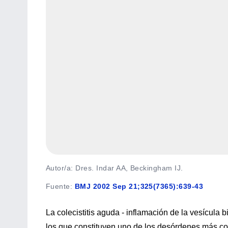
Autor/a: Dres. Indar AA, Beckingham IJ.
Fuente
:
BMJ 2002 Sep 21;325(7365):639-43
La colecistitis aguda - inflamación de la vesícula b
los que constituyen uno de los desórdenes más com