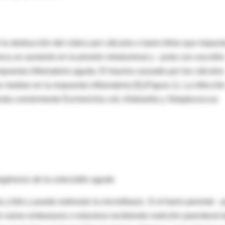
la obstrucción del cístico por cálculos o barro biliar que impact
oca un aumento en la presión intraluminal y - junto con una bilis
spuesta inflamatoria aguda. El trauma causado por los cálculos
e median en la respuesta inflamatoria [5] (Figura 1). La infecció
más comúnmente Escherichia coli, Klebsiella y Streptococcus
ogénesis de la colecistitis aguda
y bilis y puede estimular la microlitiasis. Si el barro persiste - 
 varios embarazos o estuviera recibiendo nutrición parenteral t