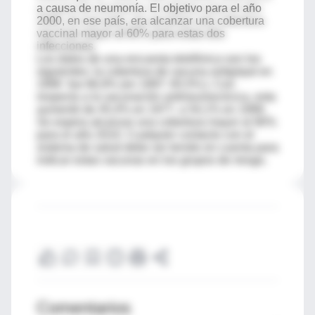
a causa de neumonía. El objetivo para el año
2000, en ese país, era alcanzar una cobertura
vaccinal mayor al 60% para estas dos
infecciones.
Los datos de una encuesta telefónica son los
siguientes: la cobertura de vacuna antigripal en
1999 fue 66,9% (en 1997: 65,5%:). Con
respecto a la vacunación antineumocócica, esta
aumentó de 45,4% en 1977, a 54,1% en 1999.
Se espera alcanzar una cobertura mayor al 90%
para el año 2010. Cualquier contacto con el
sistema de salud debe ser tenido en cuenta para
indicar estas vacunas en los grupos de riesgo.
Comentarios