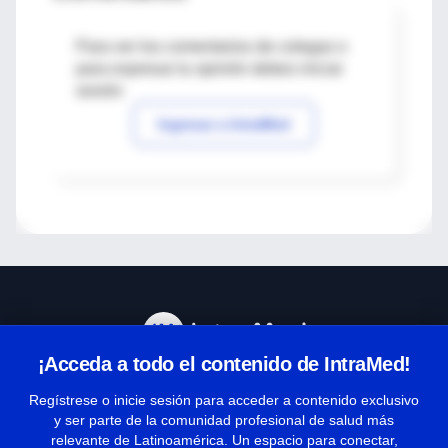
Para ver los comentarios de colegas o
para expresar tu opinión debes iniciar
sesión
Ingresar a IntraMed
¡Acceda a todo el contenido de IntraMed!
Centro de Ayuda
Regístrese o inicie sesión para acceder a contenido exclusivo
y ser parte de la comunidad profesional de salud más
relevante de Latinoamérica. Un espacio para conectar,