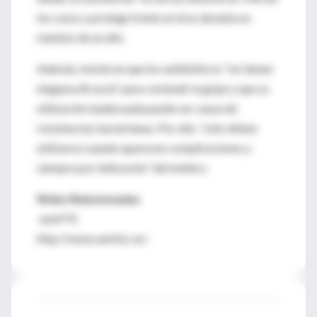
los casos y protege frente al virus durante un
máximo de un año.
Además, insiste en que los antibióticos "no tienen
ninguna eficacia" para combatir la gripe y que su
utilización inadecuada puede ser causa de
resistencias bacterianas. Por ello, "sólo deben
utilizarse cuando aparecen complicaciones y
siempre por indicación" del médico.
Webs Relacionadas
semFYC
http://www.semfyc.es/