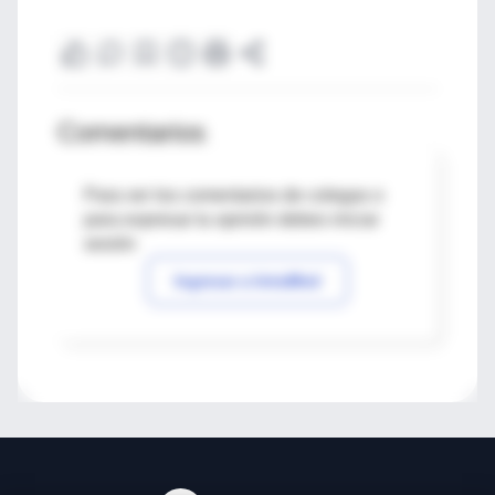
Comentarios
Para ver los comentarios de colegas o
para expresar tu opinión debes iniciar
sesión
Ingresar a IntraMed