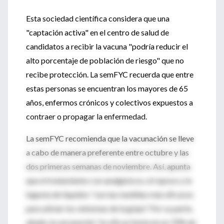
Esta sociedad científica considera que una
"captación activa" en el centro de salud de
candidatos a recibir la vacuna "podría reducir el
alto porcentaje de población de riesgo" que no
recibe protección. La semFYC recuerda que entre
estas personas se encuentran los mayores de 65
años, enfermos crónicos y colectivos expuestos a
contraer o propagar la enfermedad.
La semFYC recomienda que la vacunación se lleve
a cabo de manera preferente entre octubre y las
dos primeras semanas de noviembre. Así, apunta
que el tratamiento con analgésicos, el reposo y la
ingesta de líquidos "son las medidas más eficaces
para aliviar los síntomas de la gripe". Por su parte,
añade, la vacunación "es eficaz hasta en un 70% de