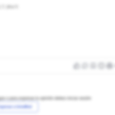
 7, 14 e Y.
as o para expresar tu opinión debes iniciar sesión
ngresar a IntraMed