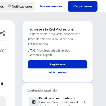
Iniciar sesión
Registrarse
tos
Notificaciones
¡Súmese a la Red Profesional!
Regístrese en IntraMed y conecte con
profesionales de la salud de toda
Latinoamérica.
2003
+1.1 M profesionales de la salud
Impulse su perfil
Registrarse
Iniciar sesión
da
Contenido sugerido
Positivos resultados con
Un nuevo fármaco antitumoral
gefitinib, un nuevo