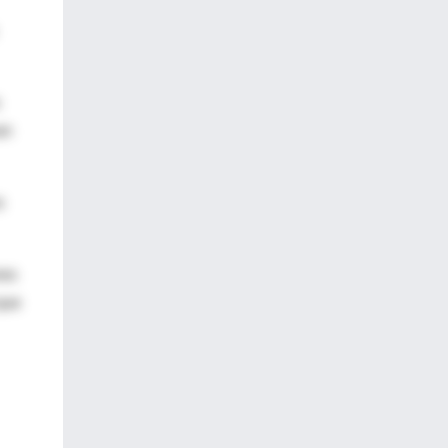
an
s
nes
que