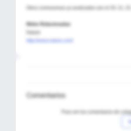
Otros cromosomas ya analizados son el 20, 21, 22,
Webs Relacionadas
Nature
http://www.nature.com/
Comentarios
Para ver los comentarios de coleg
I