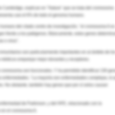
de Cambridge, explican en "Nature" que se trata del cromosoma
presenta casi el 6% de todo el genoma humano.
 humano del citado centro de investigación, "el cromosoma 6 es
gen frente a los patógenos. Básicamente, estos genes determin
as o virus".
inmunitarios son particularmente importantes en al ámbito de lo
os médicos emparejar mejor donantes y receptores.
 cromosoma son funcionales. Y ha permitido identificar 130 ge
s enfermedades. "La mayoría son enfermedades complejas, lo 
os. No obstante, también hay genes que por sí solos causan
 enfermedad de Parkinson, y del HFE, relacionado con la
 en el cromosoma 6.