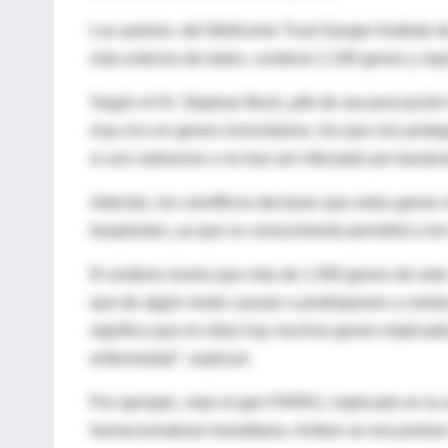
Los autores, del Wellcome Trust Sanger Institute 
más extenso de todos, contiene 2.190 genes y re
Según el Dr. Stephan Beck, jefe de secuenciación
muy rico en genes inmunitarios, los que nos prote
si uno sobrevive o no tras ser infectado por bacteri
Además, los científicos declaran que estos genes 
trasplantes, ya que su conocimiento permitirá a l
El análisis revela que más de 1.500 genes de este
que de algún modo causan o predisponen a cierta
significa que en ellas hay muchos genes implicad
enfermedad", explican.
Por ejemplo, citan el gen PARK2, implicado en la
hemocromatosis hereditaria. Ambos se encuentran