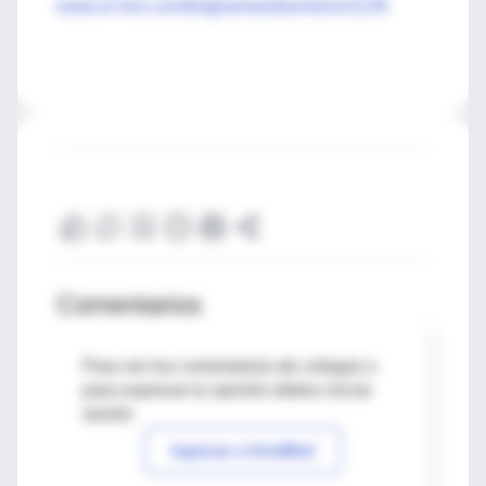
www.or-live.com/brighamandwomens/1139
Comentarios
Para ver los comentarios de colegas o
para expresar tu opinión debes iniciar
sesión
Ingresar a IntraMed