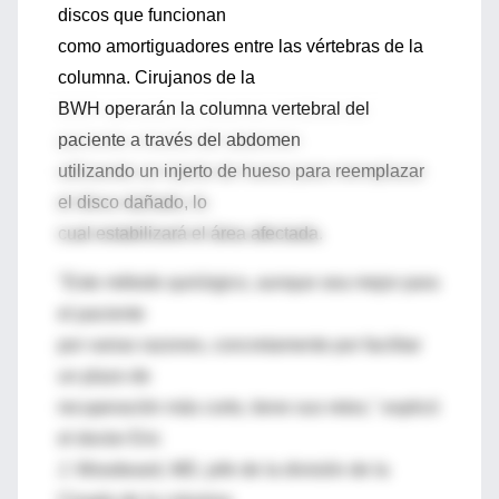
discos que funcionan
como amortiguadores entre las vértebras de la
columna. Cirujanos de la
BWH operarán la columna vertebral del
paciente a través del abdomen
utilizando un injerto de hueso para reemplazar
el disco dañado, lo
cual estabilizará el área afectada.
"Este método quirúrgico, aunque sea mejor para
el paciente
por varias razones, concretamente por facilitar
un plazo de
recuperación más corto, tiene sus retos," explicó
el doctor Eric
J. Woodward, MD, jefe de la división de la