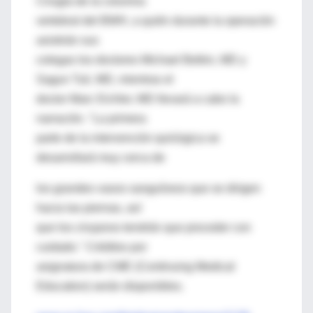
Cirugía de la columna
vertebral del BWH, a quién durante la operación
asistirán sus
colegas los doctores Michael Belkin, MD y
Sagun Tuli, MD, mientras el
doctor Marc Eichler, MD llevará a cabo la
narración. "La primera
parte de la intervención quirúrgica se
desarrollará muy cerca de
los grandes vasos sanguíneos que se dirigen
hacia las piernas, así
que los cirujanos tendrán que proceder con
cuidado." Créditos por
asignatura de CME (Continuing Medical
Education) serán disponibles.