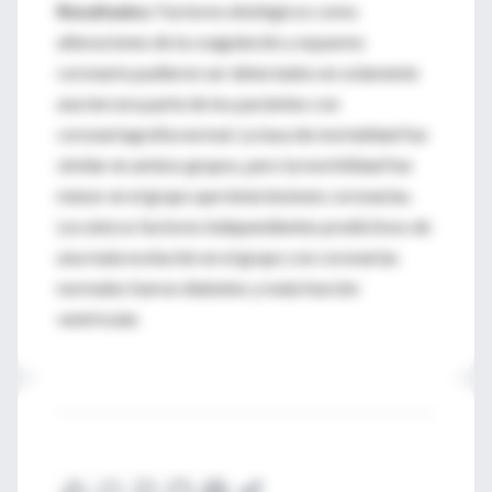
Resultados:
Factores etiológicos como
alteraciones de la coagulación y espasmo
coronario pudieron ser detectados en solamente
una tercera parte de los pacientes con
coronariografía normal. La tasa de mortalidad fue
similar en ambos grupos, pero la morbilidad fue
menor en el grupo que tenía lesiones coronarias.
Los únicos factores independientes predictivos de
una mala evolución en el grupo con coronarias
normales fueron diabetes y mala función
ventricular.