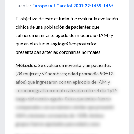
Fuente
:
European J Cardiol 2001;22:1459-1465
El objetivo de este estudio fue evaluar la evolución
clínica de una población de pacientes que
sufrieron un infarto agudo de miocardio (IAM) y
que en el estudio angiográfico posterior
presentaban arterias coronarias normales.
Métodos
: Se evaluaron noventa y un pacientes
(34 mujeres/57 hombres; edad promedia 50±13
años) que ingresaron con un episodio de IAM y
coronariografía normal realizada entre el día 1y15
luego del evento agudo. Estos pacientes fueron
comparados con un número similar que presentó
IAM y lesiones coronarias de >50%. Ambos
grupos fueron ajustados para edad y sexo