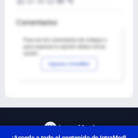
Comentarios
Para ver los comentarios de colegas o
para expresar tu opinión debes iniciar
sesión
Ingresar a IntraMed
¡Acceda a todo el contenido de IntraMed!