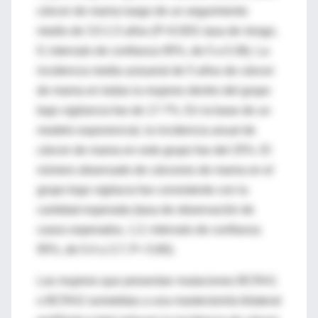
cáncer de mama luego de un seguimiento
medio de 3.0-1.5 años (P=0.003; tasa de riesgo,
0; intervalo de confianza 95%, de 0 a 0.36). La
incidencia media actuarial de 5 años de cáncer
de mama en todas la mujeres dentro del grupo
bajo vigilancia fue de 17-7%. En la base de un
modelo exponencial, la incidencia anual de
cáncer de mama en este grupo fue del 25%. El
número observado de cánceres de mama en el
grupo bajo vigilacia fue consistente con la
cantidad esperada (tasa de observación de
casos esperados, 1.2; intervalo de confianza
95%, de 0.4 a 3.7; P= 0.80).
Las mujeres que presentan mutaciones BCRA1
o BCRA2 sometidas a una mastectomía bilateral