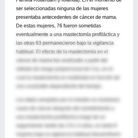
ser seleccionadas ninguna de las mujeres
presentaba antecedentes de cáncer de mama.
De estas mujeres, 76 fueron sometidas
eventualmente a una mastectomía profiláctica y
las otras 63 permanecieron bajo la vigilancia
habitual. El efecto de la mastectomía en el
cáncer de mama fue analizado a partir del
método de riesgo proporcional de Cox, en el
cual la mastectomía es modelada en función de
una covariable dependiente del tiempo.
Los datos arrojados por el estudio no mostraron
casos de cáncer después del sometimiento a
una mastectomía profiláctica luego de un
seguimiento medio de 2.9-1.4 años, en tanto 8
mujeres bajo la vigilancia habitual desarrollaron