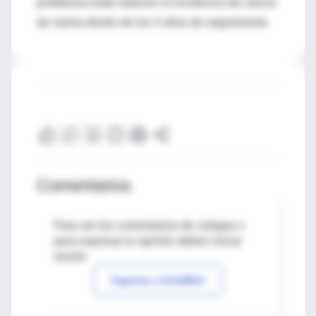
profiláctica total reducen la incidencia de cáncer
de mama dentro de los 3 años de seguimiento.
Comentarios
Para ver los comentarios de colegas o
para expresar tu opinión debes iniciar
sesión
Ingresar a IntraMed