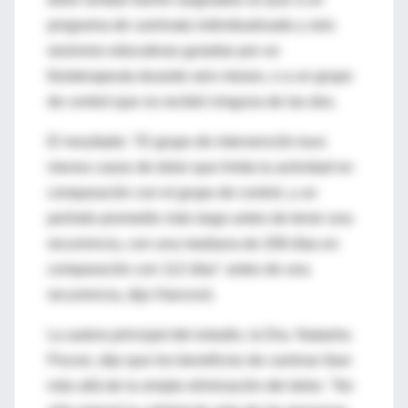
programa de caminata individualizado y seis
sesiones educativas guiadas por un
fisioterapeuta durante seis meses, o a un grupo
de control que no recibió ninguna de las dos.
El resultado: "El grupo de intervención tuvo
menos casos de dolor que limita la actividad en
comparación con el grupo de control, y un
período promedio más largo antes de tener una
recurrencia, con una mediana de 208 días en
comparación con 112 días" antes de una
recurrencia, dijo Hancock.
La autora principal del estudio, la Dra. Natasha
Pocovi, dijo que los beneficios de caminar iban
más allá de la simple eliminación del dolor. "No