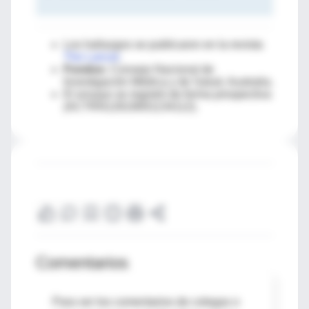
Los hallazgos se publicaron en la revista
The Lancet
.
Fondos:
Consejo Nacional de
Investigación Médica y de Salud, Australia.
El ensayo se registró de forma prospectiva
(ACTRN12619001134112).
Comentarios
Para ver los comentarios de colegas o