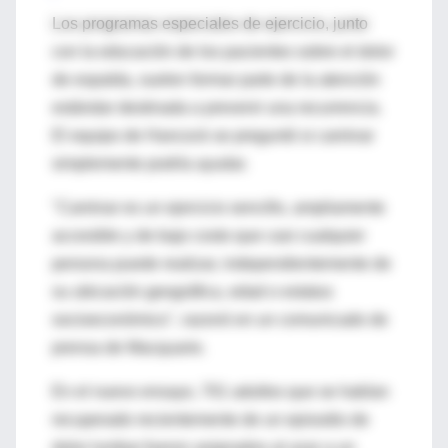
Los programas especiales de ejercicio, junto
con la educación de los pacientes sobre el dolor
de espalda, suelen formar parte de la atención
estándar destinada a prevenir una recurrencia.
El equipo de Hancock se preguntó si caminar
simplemente podría ayudar.
"Caminar es un ejercicio sencillo, ampliamente
accesible y de bajo costo que casi cualquier
persona puede realizar, independientemente de
su ubicación geográfica, edad o estatus
socioeconómico", razonó en un comunicado de
prensa de Macquarie.
En el nuevo ensayo, 701 adultos que se habían
recuperado recientemente de un episodio de
dolor lumbar fueron asignados al azar a un