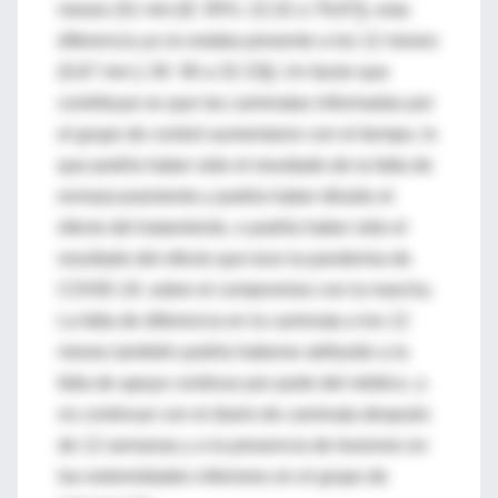
meses (51 min [IC 95%: 22,32 a 79,87]), esta
diferencia ya no estaba presente a los 12 meses
(0,67 min [–30· 90 a 32·23]). Un factor que
contribuye es que las caminatas informadas por
el grupo de control aumentaron con el tiempo, lo
que podría haber sido el resultado de la falta de
enmascaramiento y podría haber diluido el
efecto del tratamiento, o podría haber sido el
resultado del efecto que tuvo la pandemia de
COVID-19. sobre el compromiso con la marcha.
La falta de diferencia en la caminata a los 12
meses también podría haberse atribuido a la
falta de apoyo continuo por parte del médico, a
no continuar con el diario de caminata después
de 12 semanas y a la presencia de lesiones en
las extremidades inferiores en el grupo de