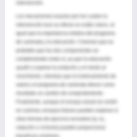
intervención.
Los mecanismos exactos por los cuales la
intervención tuvo su efecto
no están claros
, al
igual que la importancia relativa del programa
de caminata y la educación. Creemos que es
probable que los dos componentes se
complementen entre sí, ya que la educación
ayudó a superar la
evitación y el miedo al
movimiento
, mientras que el entrenamiento de
salud y el programa de caminata dieron como
resultado un
cambio de comportamiento
.
Finalmente, aunque el ensayo actual se centró
en caminar, ensayos futuros pueden explorar si
otras formas de ejercicio recreativo (p. ej.,
natación o ciclismo) pueden proporcionar
beneficios similares.