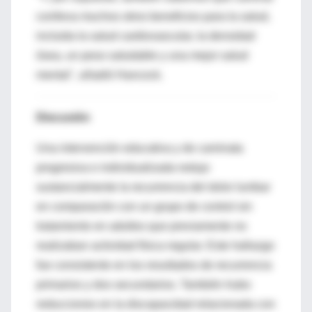
conlleva muchos otros beneficios para la salud,
incluida la salud cardiovascular, la densidad
ósea, un peso saludable y una mejor salud
mental", añadió Hancock.
Discusión
Una intervención educativa y de caminata
progresiva e individualizada redujo
sustancialmente la recurrencia del dolor lumbar
en comparación con un grupo de control sin
tratamiento en adultos que previamente no
realizaban actividad física regular. Este hallazgo
fue consistente en los resultados de recurrencia
primarios y dos secundarios. También hubo
reducciones en la discapacidad relacionada con