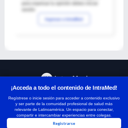
para expresar tu opinión debes iniciar
sesión
Ingresar a IntraMed
¡Acceda a todo el contenido de IntraMed!
Centro de Ayuda
Regístrese o inicie sesión para acceder a contenido exclusivo
y ser parte de la comunidad profesional de salud más
relevante de Latinoamérica. Un espacio para conectar,
Términos y condiciones
compartir e intercambiar experiencias entre colegas.
| Políticas de privacidad
Registrarse
| Todos los derechos reservados | Copyright 1997-2026