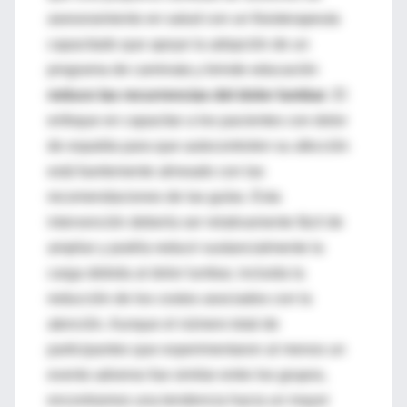
asesoramiento en salud con un fisioterapeuta
capacitado que apoye la adopción de un
programa de caminata y brinde educación
reduce las recurrencias del dolor lumbar
. El
enfoque en capacitar a los pacientes con dolor
de espalda para que autocontrolen su afección
está fuertemente alineado con las
recomendaciones de las guías. Esta
intervención debería ser relativamente fácil de
ampliar y podría reducir sustancialmente la
carga debida al dolor lumbar, incluida la
reducción de los costos asociados con la
atención. Aunque el número total de
participantes que experimentaron al menos un
evento adverso fue similar entre los grupos,
encontramos una tendencia hacia un mayor