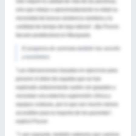
sólo mejoró la calidad de vida de las personas,
sino que redujo a aproximadamente la mitad su
necesidad de buscar asistencia sanitaria y la
cantidad de tiempo de baja laboral", dijo Pocovi,
becario postdoctoral en Macquarie.
El programa de caminata también fue sencillo
y económico.
"Las intervenciones basadas en ejercicios para
prevenir el dolor de espalda que se han
explorado anteriormente suelen ser grupales y
necesitan una estrecha supervisión clínica y
equipos costosos, por lo que son mucho menos
accesibles para la mayoría de los pacientes",
explicó Pocovi.
"Y, por supuesto, también sabemos que caminar