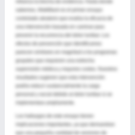
refuerza la brecha de evidencia. Hasta donde
sabemos,
WalkBack
es el primer ensayo
controlado aleatorio que evalúa la eficacia de
una intervención basada en caminar para
prevenir la recurrencia del dolor lumbar. Los
efectos de prevención que identificamos
parecen similares en magnitud a los programas
grupales que requieren una estrecha
supervisión médica y mayores costos. Nuestros
resultados sugieren que esta intervención
podría reducir sustancialmente la carga
personal y social debido al dolor lumbar si se
implementara ampliamente.
Los hallazgos de este ensayo tienen
implicaciones importantes, ya que demuestran
que una pequeña cantidad de sesiones de