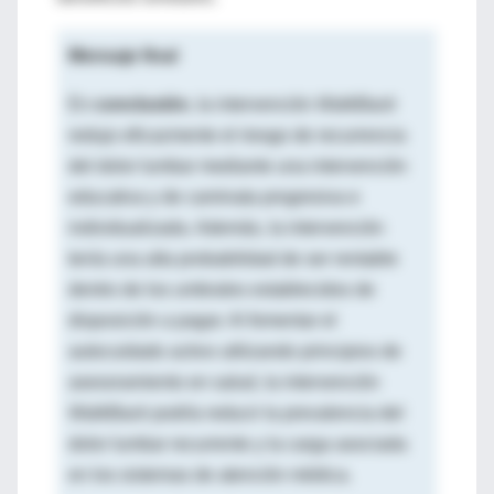
Mensaje final
En
conclusión
, la intervención
WalkBack
redujo eficazmente el riesgo de recurrencia
del dolor lumbar mediante una intervención
educativa y de caminata progresiva e
individualizada. Además, la intervención
tenía una alta probabilidad de ser rentable
dentro de los umbrales establecidos de
disposición a pagar. Al fomentar el
autocuidado activo utilizando principios de
asesoramiento en salud, la intervención
WalkBack
podría reducir la prevalencia del
dolor lumbar recurrente y la carga asociada
en los sistemas de atención médica.