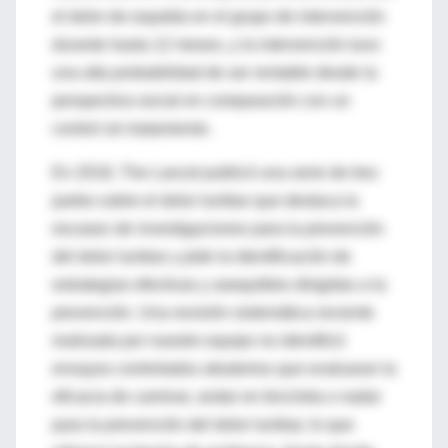
el dolor de espalda en el grupo de intervención
durante hasta 12 meses, y la intervención tuvo
una alta probabilidad de ser rentable desde la
perspectiva social en comparación con un
control sin tratamiento.
En 2018, The Lancet publicó una serie de tres
partes sobre el dolor lumbar que destaca la
escasez de investigaciones para la prevención
del dolor lumbar y pide la identificación de
estrategias efectivas y asequibles dirigidas a la
prevención. Una revisión sistemática reciente
realizada por nuestro equipo no identificó
ensayos controlados aleatorios que evaluaran la
eficacia de caminar, andar en bicicleta o nadar
para la prevención del dolor lumbar, lo que