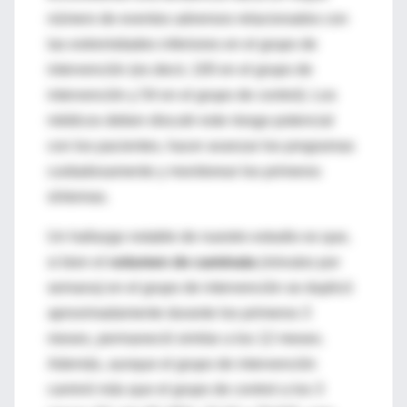
número de eventos adversos relacionados con
las extremidades inferiores en el grupo de
intervención (es decir, 100 en el grupo de
intervención y 54 en el grupo de control). Los
médicos deben discutir este riesgo potencial
con los pacientes, hacer avanzar los programas
cuidadosamente y monitorear los primeros
síntomas.
Un hallazgo notable de nuestro estudio es que,
si bien el
volumen de caminata
(minutos por
semana) en el grupo de intervención se duplicó
aproximadamente durante los primeros 3
meses, permaneció similar a los 12 meses.
Además, aunque el grupo de intervención
caminó más que el grupo de control a los 3