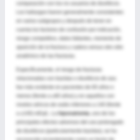
comparación con los no usuarios de diuréticos.
Los hallazgos fueron generalmente consistentes
en varios subgrupos y después de tener en
cuenta los factores de confusión por indicación,
riesgo competitivo, datos faltantes, momento de
aparición de la fractura y cadera versus otro sitio
anatómico de las fracturas.
Específicamente, el riesgo de fracturas
relacionadas con tiazidas o diuréticos de asa
fue más evidente en pacientes de 60 años o
menos (frente a ≥60 años) y en aquellos con
niveles séricos de sodio inferiores a 140 (frente
a ≥140) mEq/L. La
hiponatremia
, uno de los
principales efectos adversos del uso prolongado
de diuréticos (particularmente tiazidas), se ha
reconocido recientemente como un factor de