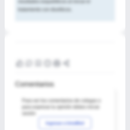
resultados esqueléticos al iniciar el
tratamiento con diuréticos.
Comentarios
Para ver los comentarios de colegas o
para expresar tu opinión debes iniciar
sesión
Ingresar a IntraMed