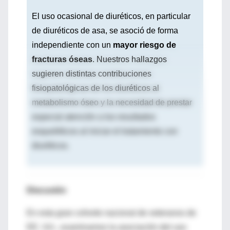
El uso ocasional de diuréticos, en particular
de diuréticos de asa, se asoció de forma
independiente con un
mayor riesgo de
fracturas óseas
. Nuestros hallazgos
sugieren distintas contribuciones
fisiopatológicas de los diuréticos al
metabolismo óseo y la necesidad de prestar
especial atención a los resultados
esqueléticos al iniciar el tratamiento con
diuréticos.
Discusión
En esta gran cohorte nacional de veteranos de
EE. UU., examinamos la asociación del uso