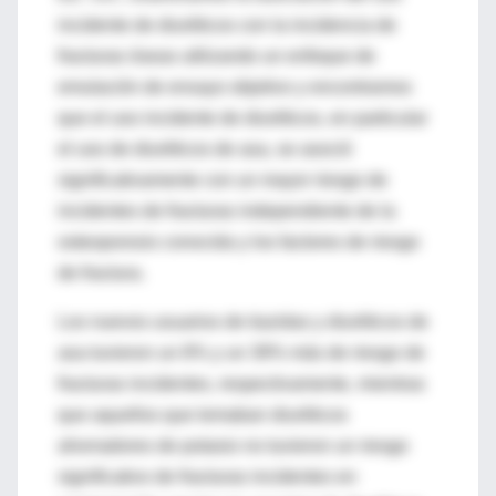
incidente de diuréticos con la incidencia de
fracturas óseas utilizando un enfoque de
emulación de ensayo objetivo y encontramos
que el uso incidente de diuréticos, en particular
el uso de diuréticos de asa, se asoció
significativamente con un mayor riesgo de
incidentes de fracturas independiente de la
osteoporosis conocida y los factores de riesgo
de fractura.
Los nuevos usuarios de tiazidas y diuréticos de
asa tuvieron un 8% y un 39% más de riesgo de
fracturas incidentes, respectivamente, mientras
que aquellos que tomaban diuréticos
ahorradores de potasio no tuvieron un riesgo
significativo de fracturas incidentes en