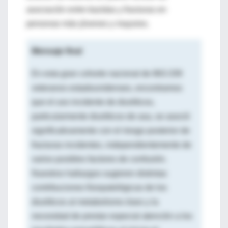
asociación entre tiazidas y fracturas en
personas más jóvenes y mayores.
Mensaje final
En esta gran cohorte nacional de 863.339
veteranos estadounidenses, encontramos
que el uso incidente de diuréticos,
particularmente diuréticos de asa, se asoció
significativamente con el riesgo posterior de
fracturas incidentes, independientemente de
varios posibles factores de confusión.
Nuestros hallazgos sugieren distintas
contribuciones fisiopatológicas de los
diuréticos al metabolismo óseo y la
necesidad de prestar especial atención a los