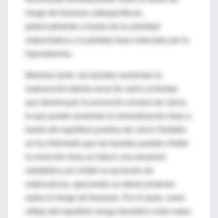
riesgo de fracturas osteoporóticas,
potencialmente a través de la actividad
osteoclástica y la pérdida ósea inducidas por la
hiponatremia.
Mientras tanto, las tiazidas aumentan la
reabsorción tubular renal de calcio al tiempo
que disminuyen la excreción urinaria de calcio,
lo que puede aumentar la mineralización ósea a
través del equilibrio positivo de calcio.También
se ha informado que las tiazidas pueden inhibir
la resorción ósea al inducir una alcalosis
metabólica y/o inhibir la secreción de
osteocalcina, ejerciendo un
efecto protector
sobre el riesgo de fracturas. Por lo tanto, como
reflejo del equilibrio
riesgo-beneficio
entre estos