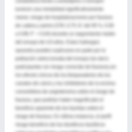
clortalidona frente a amlodipino o lisinopril
tuvieron una mortalidad significativamente
menor. riesgo de hospitalizaciones por fractura
de cadera y pelvis (CRI, 0,75; IC del 95 %, 0,58
a 0,98; P = 0,04) durante un seguimiento medio
del ensayo de 4,9 años. Estos hallazgos
opuestos pueden explicarse en parte por la
población seleccionada del ensayo (es decir,
participantes sin riesgo conocido de fractura) y/o
los efectos únicos de los bloqueadores de los
canales de calcio y los inhibidores de la enzima
convertidora de angiotensina sobre el riesgo de
fractura, que podrían haber magnificado el
beneficio aparente de las tiazidas sobre el
riesgo de fractura. En última instancia, el perfil
riesgo-beneficio de los diuréticos tiazídicos