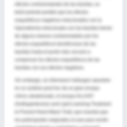
efectos contrarrestantes de las tiazidas, es
teóricamente posible que los efectos
esqueléticos negativos relacionados con la
hiponatremia relacionada con las tiazidas fueran
de alguna manera contrarrestados por los
efectos esqueléticos beneficiosos de las
tiazidas hasta el punto más cercano a
compensar
los efectos esqueléticos de las
tiazidas con sus efectos negativos.
Sin embargo, se informaron hallazgos opuestos
en un análisis post hoc de un gran ensayo
clínico aleatorizado, el ensayo ALLHAT
(Antihypertensive and Lipid-Lowering Treatment
to Prevent Heart Attack Trial), que muestra que
los participantes asignados al azar para recibir