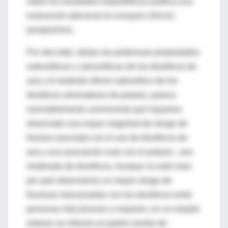
sobre los resultados esqueléticos justifica una
evaluación adicional en ensayos clínicos
prospectivos.
Por otro lado, dadas las poderosas propiedades
natriuréticas y calciuréticas de los diuréticos de
asa y el modesto efecto natriurético de los
diuréticos ahorradores de potasio, parece
razonablemente convincente que hayamos
observado una mayor magnitud de riesgo de
fractura asociada con el uso de diuréticos de
asa y una asociación nula con el potasio. -uso
moderado de diuréticos. Aunque no está claro
por qué observamos un mayor riesgo de
fracturas relacionadas con los diuréticos entre
personas más jóvenes y mayores, en un estudio
anterior se informó un patrón similar de