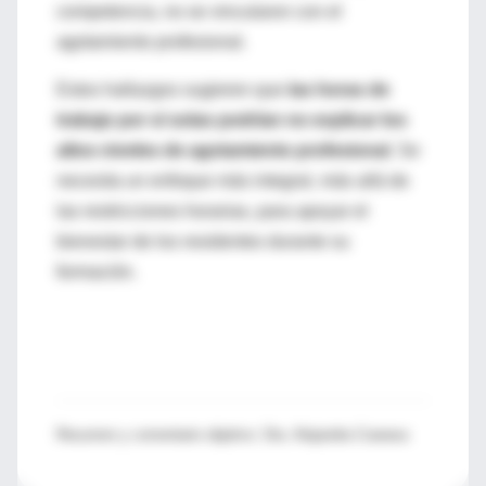
competencia, no se vincularon con el
agotamiento profesional.
Estos hallazgos sugieren que
las horas de
trabajo por sí solas podrían no explicar los
altos niveles de agotamiento profesional
. Se
necesita un enfoque más integral, más allá de
las restricciones horarias, para apoyar el
bienestar de los residentes durante su
formación.
Resumen y comentario objetivo: Dra. Alejandra Coarasa