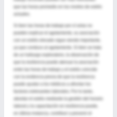
que las horas promedio en los niveles de estrés
actuales.
Si bien las horas de trabajo por sí solas no
pueden explicar el agotamiento, su asociación
con un estrés elevado sigue siendo importante,
ya que conduce al agotamiento. Si bien se trata
de un hallazgo exploratorio, la observación de
que la resiliencia puede atenuar la asociación
entre las horas de trabajo y el estrés coincide
con la evidencia previa de que la resiliencia
puede ayudar a los médicos a afrontar los
factores estresantes laborales. Por lo tanto,
abordar el estrés mediante la gestión del horario
laboral y la capacitación en resiliencia puede,
en última instancia, contribuir a prevenir el