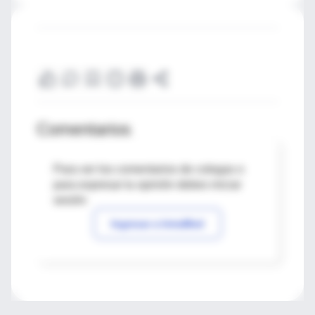
Comentarios
Para ver los comentarios de colegas o
para expresar tu opinión debes iniciar
sesión
Ingresar a IntraMed