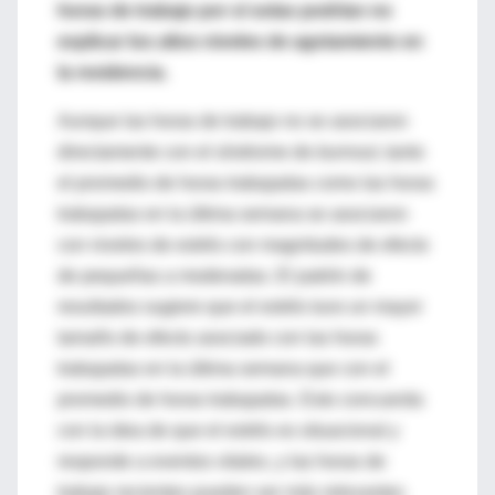
horas de trabajo por sí solas podrían no
explicar los altos niveles de agotamiento en
la residencia.
Aunque las horas de trabajo no se asociaron
directamente con el síndrome de
burnout
, tanto
el promedio de horas trabajadas como las horas
trabajadas en la última semana se asociaron
con niveles de estrés con magnitudes de efecto
de pequeñas a moderadas. El patrón de
resultados sugiere que el estrés tuvo un mayor
tamaño de efecto asociado con las horas
trabajadas en la última semana que con el
promedio de horas trabajadas. Esto concuerda
con la idea de que el estrés es situacional y
responde a eventos vitales, y las horas de
trabajo recientes pueden ser más relevantes