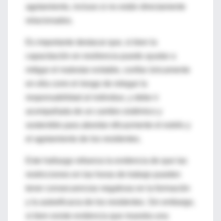
agotamiento, incluso si no están directamente
relacionados.
Es importante destacar que, si bien la
capacitación en resiliencia puede ayudar a
mitigar el malestar evitable, confiar únicamente
en ella corre el riesgo de relegar la
responsabilidad al individuo, y debe ir
acompañada de un cambio sistémico y
sostenible para abordar eficazmente el estrés y
el agotamiento de los residentes.
Este hallazgo refuerza la evidencia de que las
restricciones en las horas de trabajo pueden
tener consecuencias negativas en la formación
y la autoeficacia de los residentes. Sin embargo,
si bien existe evidencia que muestra una