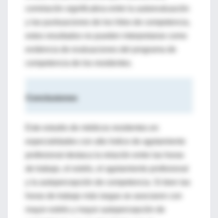
correlación significativa entre la autoevaluación
y las puntuaciones de los hitos de competencia,
estos resultados no pueden interpretarse como
evidencia de evaluaciones del programa de
competencia de los residentes.
Conclusiones
Este estudio de médicos residentes en
especialidades con alto índice de agotamiento
profesional destaca la relación entre las horas
de trabajo, el estrés, el agotamiento profesional
y la autopercepción de competencia. Si bien las
horas de trabajo más largas se asociaron con
mayor estrés y mayor autopercepción de