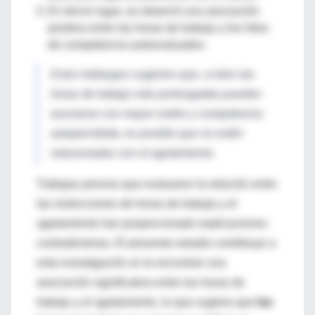
En tercer lugar, se observó una asociación
positiva entre las horas de trabajo y los hitos
de competencia autoevaluados.
Estos hallazgos sugieren que, si bien las
horas de trabajo más prolongadas pueden
asociarse con mayor estrés y competencia
autopercibida, es posible que no estén
relacionadas con el agotamiento.
Trabajos previos que evaluaron la relación entre
las restricciones de horas de trabajo y el
agotamiento han proporcionado explicaciones
contradictorias. El presente estudio contribuye a
esta investigación al no encontrar una
asociación significativa entre las horas de
trabajo y el agotamiento, lo que sugiere que
las