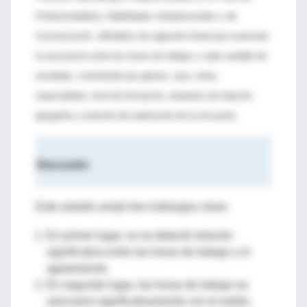
Profesionalidad y Habilidades Interpersonales y de
Comunicación. eModelos de regresión lineal que examinan
la asociación entre las horas de trabajo y cada variable de
resultado, controlando por género, raza, etnia,
especialidad, nivel de formación, estatutos de relación,
geografía y estación de realización de la encuesta.
Discusión
Este estudio arrojó tres hallazgos clave:
En primer lugar, no se detectó relación
significativa entre las horas de trabajo y el
agotamiento.
En segundo lugar, las horas de trabajo se
asociaron significativamente con el estrés.