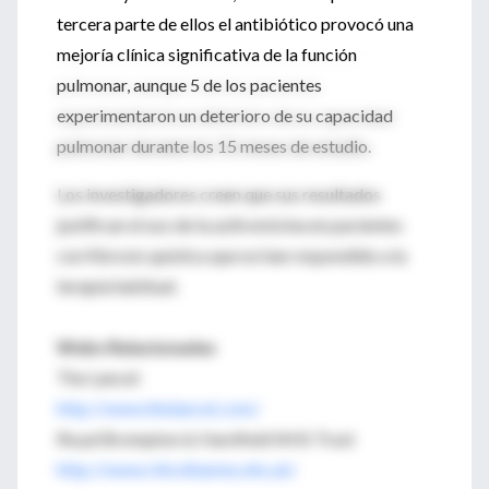
tercera parte de ellos el antibiótico provocó una
mejoría clínica significativa de la función
pulmonar, aunque 5 de los pacientes
experimentaron un deterioro de su capacidad
pulmonar durante los 15 meses de estudio.
Los investigadores creen que sus resultados
justifican el uso de la azitromicina en pacientes
con fibrosis quística que no han respondido a la
terapia habitual.
Webs Relacionadas
The Lancet
http://www.thelancet.com/
Royal Brompton & Harefield NHS Trust
http://www.rbh.nthames.nhs.uk/