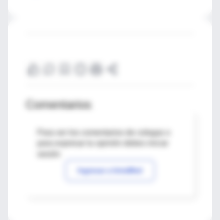
Comentarios
Para ver los comentarios de colegas o
para expresar tu opinión debes iniciar
sesión
Ingresar a IntraMed