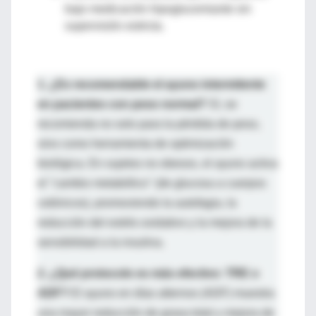
bajo medicación hipoglucemiante sin
supervisión estricta.
1. ¿Es recomendable el ayuno intermitente
en pacientes con peso normal?
Sí, se
recomienda no solo para la pérdida de peso,
sino como herramienta de optimización
biológica. En sujetos no obesos, el ayuno activa
el "cambio metabólico" (de glucosa a cuerpos
cetónicos), promoviendo la autofagia, la
reducción del estrés oxidativo y la mejora de la
sensibilidad a la insulina.
2. ¿Qué protocolo es más efectivo: TRE o
ADF?
El ayuno en días alternos (ADF) muestra
una mayor reducción de grasa total y mejora de