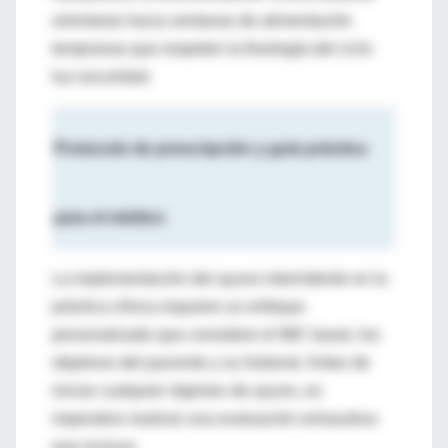
orientarse hacia ventanas de alimentación
tempranas que respeten la fisiología del ciclo
luz-oscuridad.
Protocolo de prescripción y guía práctica
para el médico
La implementación del ayuno intermitente en la
práctica clínica requiere un enfoque
personalizado que considere el IMC basal, los
objetivos del paciente y su historial. Antes de
iniciar cualquier régimen de ayuno, es
imperativo realizar una evaluación exhaustiva
que incluya: