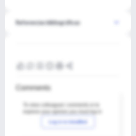
Referencias bibliográficas
Comments
To view colleagues' comments or to
express your opinion you must log in
Log in to IntraMed