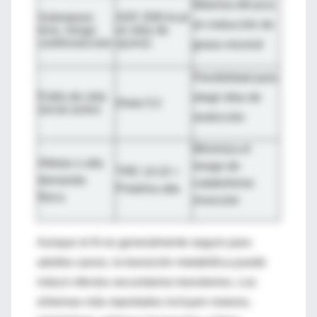
Máxima eficacia
Sobrepeso
A
DF (500 kcal
en reducción de
leve, riesgo
en días de
cardiovascular
ayuno)
grasa visceral
Flexibilidad para
Estilo de vida
elegir días de
Dieta 5:2
social activo
restricción
Minimiza el
Atletas o alta
riesgo de
TRE 14:10 +
demanda
catabolismo
Proteína alta
física
muscular
Aunque el AI es generalmente seguro para
adultos sanos, la transición metabólica puede
inducir efectos secundarios transitorios. Los
síntomas más reportados incluyen mareos,