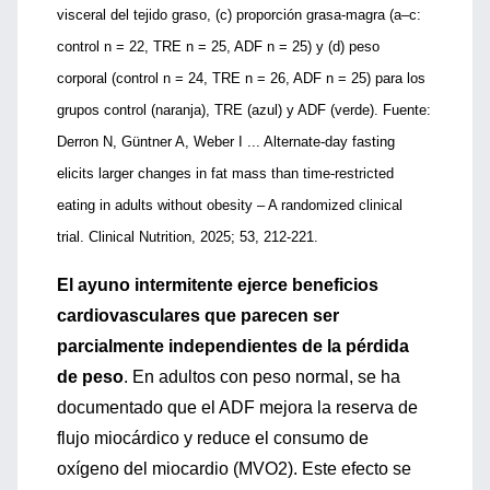
visceral del tejido graso, (c) proporción grasa-magra (a–c:
control n = 22, TRE n = 25, ADF n = 25) y (d) peso
corporal (control n = 24, TRE n = 26, ADF n = 25) para los
grupos control (naranja), TRE (azul) y ADF (verde). Fuente:
Derron N, Güntner A, Weber I ... Alternate-day fasting
elicits larger changes in fat mass than time-restricted
eating in adults without obesity – A randomized clinical
trial. Clinical Nutrition, 2025; 53, 212-221.
El ayuno intermitente ejerce beneficios
cardiovasculares que parecen ser
parcialmente independientes de la pérdida
de peso
. En adultos con peso normal, se ha
documentado que el ADF mejora la reserva de
flujo miocárdico y reduce el consumo de
oxígeno del miocardio (MVO2). Este efecto se