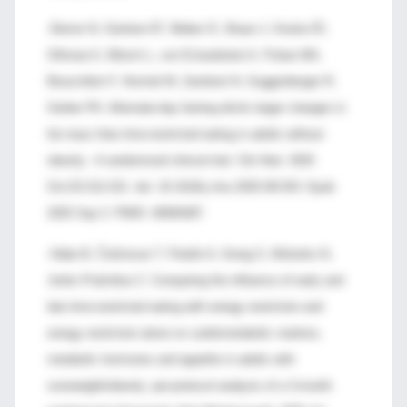
-Derron N, Güntner AT, Weber IC, Braun J, Koska İÖ,
Othman A, Mönch L, von Eckardstein A, Puhan MA,
Beuschlein F, Hochuli M, Zamboni N, Guggenberger R,
Gerber PA. Alternate-day fasting elicits larger changes in
fat mass than time-restricted eating in adults without
obesity - A randomized clinical trial. Clin Nutr. 2025
Oct;53:212-221. doi: 10.1016/j.clnu.2025.08.033. Epub
2025 Sep 3. PMID: 40945487.
-Habe B, Črešnovar T, Petelin A, Kenig S, Mohorko N,
Jenko Pražnikar Z. Comparing the influence of early and
late time-restricted eating with energy restriction and
energy restriction alone on cardiometabolic markers,
metabolic hormones and appetite in adults with
overweight/obesity: per-protocol analysis of a 3-month