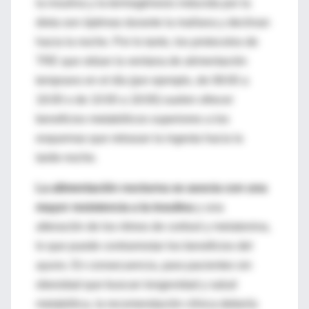
la insulina y la termogénesis inducida por la
dieta son óptimas durante la mañana y declinan
hacia la noche. Por lo tanto, los protocolos de
TRE que sitúan la ventana de alimentación
temprano en el día (por ejemplo, de 08:00 a
16:00 o de 10:00 a 18:00) suelen ofrecer
beneficios metabólicos superiores a los
esquemas que retrasan la ingesta hacia la
tarde-noche.
La alimentación nocturna se asocia con una
mayor resistencia a la insulina
y una
alteración de los ritmos de cortisol y melatonina,
lo que puede contrarrestar los beneficios del
ayuno. En consecuencia, para pacientes sin
obesidad que buscan longevidad y salud
metabólica, la recomendación clínica debería