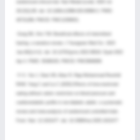
randomized clinical trial. Nutr Metab (Lond). 2025 Jul
29;22(1):85. doi: 10.1186/s12986-025-00984-3. PMID:
40731289; PMCID: PMC12309031.
-Song DK, Kim YW. Beneficial effects of intermittent
fasting: a narrative review. J Yeungnam Med Sci. 2023
Jan;40(1):4-11. doi: 10.12701/jyms.2022.00010. Epub 2022
Apr 4. PMID: 35368155; PMCID: PMC9946909.
-Yi X, Yan J, Daut UN, Abas R, Raja Muhammad Rooshdi
RAW, Yang C and Liu C (2025) Effects of time-restricted
eating without caloric restriction on blood pressure and
cardiometabolic profile in non-diabetic adults: a systematic
review and meta-analysis of randomized controlled trials.
Front. Nutr. 12:1631477. doi: 10.3389/fnut.2025.1631477