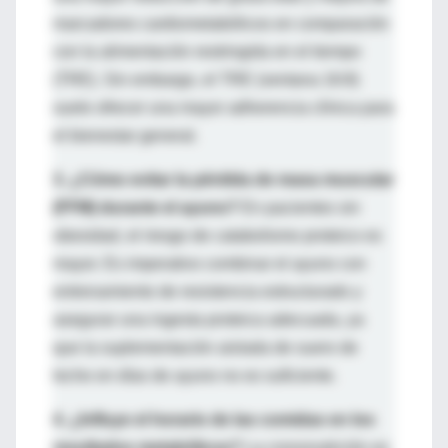
marcadores cardiometabólicos en comparación
con la alimentación restringida en el tiempo
(TRE). Sin embargo, el TRE (ventana 16:8)
suele ofrecer una mayor adherencia clínica para
el bienestar general.
3. ¿Cómo evitar la pérdida de masa muscular
(FFM) durante el ayuno?
En pacientes sin
obesidad, el riesgo de catabolismo proteico es
mayor. Es imperativo combinar el ayuno con
entrenamiento de resistencia estructurado y
asegurar una ingesta proteica adecuada, ya
que la suplementación aislada de suero de
leche en días de ayuno no es suficiente.
4. ¿Influye el horario de las comidas en los
resultados metabólicos?
La crononutrición es