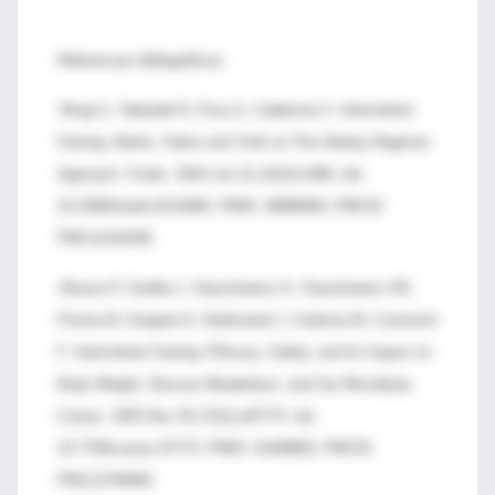
Referencias bibliográficas:
-Brogi S, Tabanelli R, Puca S, Calderone V. Intermittent
Fasting: Myths, Fakes and Truth on This Dietary Regimen
Approach. Foods. 2024 Jun 21;13(13):1960. doi:
10.3390/foods13131960. PMID: 38998465; PMCID:
PMC11241639.
-Brasse P, Zerdka J, Staszkiewicz K, Staszkiewicz KK,
Piszka M, Kwapien E, Bartkowski J, Kubicka M, Czarnecki
F. Intermittent Fasting: Efficacy, Safety, and Its Impact on
Body Weight, Glucose Metabolism, and Gut Microbiota.
Cureus. 2025 Nov 25;17(11):e97773. doi:
10.7759/cureus.97773. PMID: 41458802; PMCID:
PMC12740946.