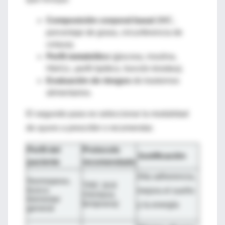
Composición corporal basal
(IMC,
porcentaje de grasa, circunferencia de
cintura).
Perfil metabólico
(glucosa, insulina,
HbA1c, perfil lipídico, función tiroidea).
Evaluación de riesgos
de trastornos
alimentarios.
El segundo paso es seleccionar la modalidad
de ayuno a prescribir o recomendar.
Perfil del
Protocolo
Justificación
paciente
recomendado
Alta adherencia,
Normopeso,
TRE 16:8
busca
mejora el sueño
(Ventana
bienestar
temprana)
y la energía
general