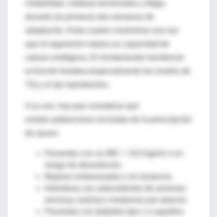
irritabilidad, cefaleas tensionales y fatiga
durante las primeras dos semanas de
adaptación. Estos suelen resolverse una vez
que el organismo mejora su capacidad de
cetosis endógena. Es fundamental monitorizar
la función tiroidea (especialmente los niveles de
T3) y el eje reproductivo.
A su vez, hay que considerar que
existen poblaciones excluidas de la prescripción
de ayuno:
Pacientes con un IMC < 18,5 kg/m2 o en
riesgo de desnutrición.
Mujeres embarazadas o en lactancia.
Individuos con antecedentes de anorexia
nerviosa, bulimia o trastornos por atracón.
Pacientes con diabetes tipo 1 o aquellos