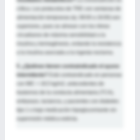
crítica. Los protocolos de TRE con ventanas de
alimentación tempranas (ej. 08:00 a 16:00) son
superiores, pues se alinean con los ritmos
circadianos de máxima sensibilidad a la
insulina y termogénesis, evitando la resistencia
a la insulina asociada a la ingesta nocturna.
5. ¿Quiénes tienen contraindicado el ayuno
intermitente?
Está contraindicado en personas
con IMC < 18,5 kg/m2, antecedentes de
trastornos de la conducta alimentaria (TCA),
embarazo, lactancia, y pacientes con diabetes
tipo 1 o bajo medicación hipoglucemiante sin
supervisión médica estricta.