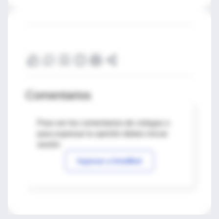
Comentarios
Para ver los comentarios de colegas o
para expresar tu opinión debes iniciar
sesión
Ingresar a IntraMed