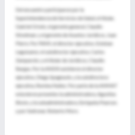
Del encuentro participaron por la
Superintendencia de Servicios de Salud, el titular,
Gabriel Oriolo; el gerente general, Claudio
Stivelman; y el gerente de Asuntos Jurídicos, Juan
Pierre. Por PAMI, el director ejecutivo, Esteban
Leguizamo; el subdirector ejecutivo, Carlos
Zamparolo; y el titular de Jurídicos, Claudio
Bargas. Por la ANDIS asistieron el director
ejecutivo, Diego Spagnuolo, y la subdirectora
ejecutiva, Romina Nuñez. Por parte de la ANMAT
estuvieron presentes la administradora, Agustina
Bissio, y la subadministradora, Enriqueta Pearson.
y por Sedronar, Roberto Moro.