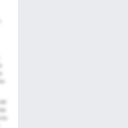
,
a
e
ría
 del
tán
 los