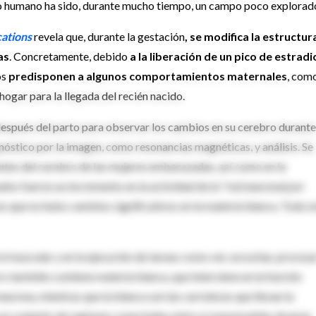
bro humano ha sido, durante mucho tiempo, un campo poco explorad
ations
revela que, durante la gestación
, se modifica la estructur
as
. Concretamente, debido
a la liberación de un pico de estradi
os
predisponen a algunos comportamientos maternales
, como
hogar para la llegada del recién nacido.
y después del parto para observar los cambios en su cerebro durante
óstico por la imagen, como resonancias magnéticas, y análisis. Se
ntes del cerebro de las mujeres embarazadas, así como en la
dos fueron un incremento en la actividad de la “red neuronal por
ras que no hubo cambios significativos en la materia blanca. Todo e
ol muscular y en la ejecución de tareas como ver, escuchar, procesa
o también contiene materia blanca, que interviene en la función
neurona, mientras que la blanca son las carreteras que llevan la
un conjunto de regiones conectadas entre sí responsables de gran