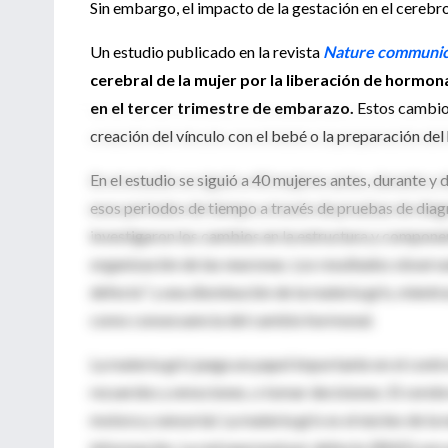
Sin embargo, el impacto de la gestación en el cere
Un estudio publicado en la revista
Nature communic
cerebral de la mujer por la liberación de hormon
en el tercer trimestre de embarazo.
Estos cambi
creación del vínculo con el bebé o la preparación del 
En el estudio se siguió a 40 mujeres antes, durante 
esos periodos de tiempo a través de pruebas de diagn
investigaron los cambios en la estructura y compone
organización de las neuronas. Los resultados observa
defecto” y una disminución de la materia gris, mient
como consecuencia del cambio hormonal.
La materia gris juega un papel importante en el contr
recuerdos y emociones, o tomar decisiones. El cerebr
motora y sensorial. La materia gris es el núcleo de la 
información. La red neuronal por defecto (RND) son 