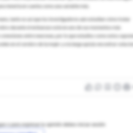
para tenerla en cuenta como una variable más.
no, tanto es así que los investigadores aún estudian cómo tratar
rebro durante el embarazo está en uno de sus momentos más
 conexiones entre neuronas, por lo que estudios como estos supon
en en el cerebro de la mujer y a la larga quizás encontrar soluci
as o para expresar tu opinión debes iniciar sesión