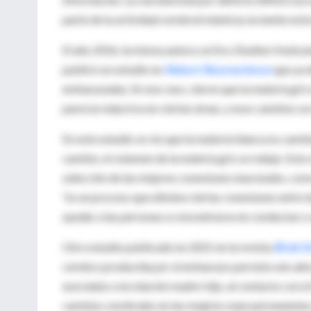
parte de la actividad cerebral mientras la mente est
El año 2016, la misma autora, la Dra. Elseline Hoekze
publicó un estudio en
Nature Neuroscience
que ya 
embarazadas. En ese caso, vieron que la materia gris
parecía reducirse en ciertas áreas, y esos cambios s
En este estudio se vio que la materia blanca no camb
cambio, el volumen de la materia gris se redujo. Esto
selección de las mejores conexiones neuronales, co
“es un proceso que elimina ciertas conexiones entre 
ayudar a las personas a concentrarse en conductas o 
Otro estudio publicado en 2021 en la revista
Brain S
cerebro producida por el embarazo persiste seis año
asociados a la relación madre-hijo, al contacto con e
cambios cerebrales en las mujeres sean permanentes