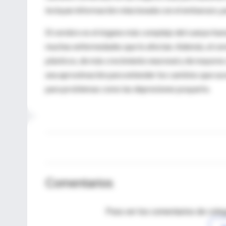
incluyan información relacionada con el embarazo, 
El cerebro es el órgano más complejo del cuerpo huma
muchas enfermedades que lo afectan. Además, el ce
plásticos, de más crecimiento neuronal y de mayores
una aproximación para entender los cambios que suced
para problemas como las depresiones posparto.
Comentarios
Para ver los comentarios de coleg