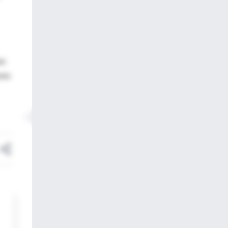
en
ones