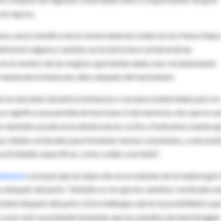
á en reposo.
ma, neurocientífica de la Universidad de Leiden en los Países Bajos
demostró algunos cambios en la estructura cerebral de las
 en el cerebro de las mujeres que habían dado a luz recientemente
e mantuvieron hasta dos años después del nacimiento.
ió en absoluto durante el embarazo o la nueva maternidad, pero en
 no significa una pérdida de funciones ni de memoria, sino que es un
mo también sucede en la adolescencia. La Dra. Hoekzema cuenta qu
las células cerebrales para fomentar nuevas conexiones, y esto pod
actividades específicas, como cuidar a un bebé”.
ciences
concluyó que la reducción en el volumen de la materia gris
s después del parto. También se vio que los cambios cerebrales es
l bebé después del parto. Estos hallazgos abren la posibilidad a que
 y por esto se pretende fomentar que los estudios de neuroimagen