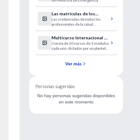
de Medicina de Emergência
emergência cardíaca por
minuto
Las matrículas de los
Las credenciales de todos los
profesionales de la salud
profesionales de la salud
serán digitales
registrados y no registrados pero
pasibles de incorporación se
Multicurso Internacional de
digitalizarán y estarán disponibles
Consta de 20 cursos de 3 módulos
Actualización en Dolor
en la aplicación “Mi Argentina”.
cada uno, dictados por un plantel
Tendrán una vigencia de cinco
2024
de destacados docentes
años.
internacionales de Argentina,
Australia, España, México y Perú,
Ver más
entre otros.
Personas sugeridas
No hay personas sugeridas disponibles
en este momento