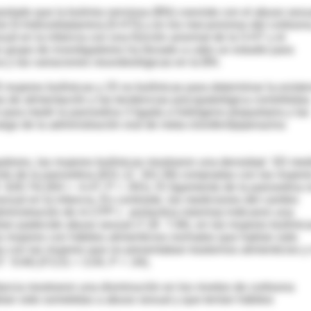
ortado que la bulimia nerviosa (BN) coexiste con el abuso sexu
ral (5-hidroxitriptamina [5-HT]) y en los mecanismos del cortison
ual en la infancia con una función anormal de la 5-HT y el
n grupo de investigadores ha llevado a cabo un estudio para
ia y las variaciones neurobiológicas en la BN.
5 mujeres bulímicas y 25 no bulímicas para determinar la existe
mas de alimentación y las tendencias psicopatológica comórbidas
para medir la paroxetina 3 ligada a hidrógeno plaquetaria y las
uego de la administración oral de meta-clorofenilpiperazina
gadores, las mujeres bulímicas mostraron una densidad SD med
o de la paroxetina (631.12 341.58) compradas con las mujere
628.74) (t54 = -4.47; P = .001). El ligamiento de la paroxetina 
xual en la infancia. En contraste, las mediciones del cambio
dministración de m-CPP ( - prolactina máxima) indicaron una
ían padecido abuso sexual (7.26 7.06), en las mujeres bulímic
s mujeres con hábitos alimenticios normales que habían sido
 con las mujeres que no presentaban trastornos alimenticios y
 9.94) (F3,51 = 3.04, P = .04).
ancia mostraron una disminución en los niveles de cortisona
an sido sometidas a abuso sexual y que tenían hábitos