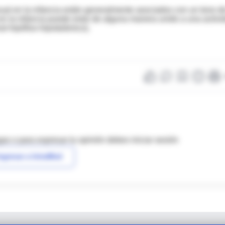
ual en la infancia están generalmente asociados con un tono de
en la infancia puede estar de alguna manera unido a una activi
al-hipófiso-hipotalámico).
as o para expresar tu opinión debes iniciar sesión
ngresar a IntraMed