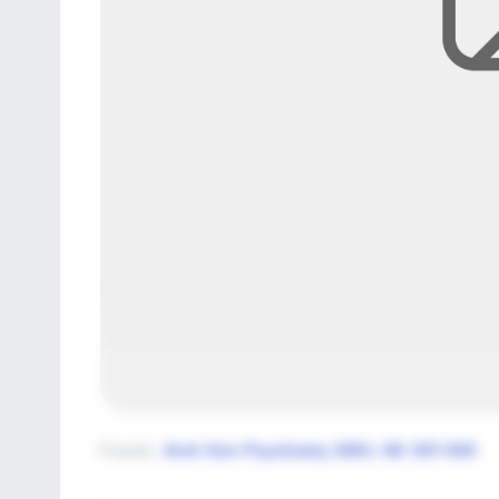
Fuente
:
Arch Gen Psychiatry 2001; 58: 837-843