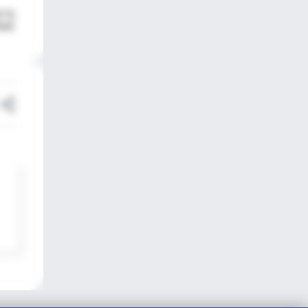
 la
dad