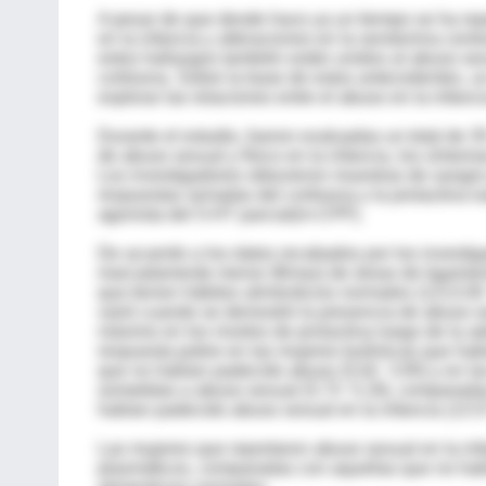
A pesar de que desde hace ya un tiempo se ha rep
en la infancia y alteraciones en la serotonina cent
estos hallazgos también están unidos al abuso sex
cortisona. Sobre la base de estos antecedentes, u
explorar las relaciones entre el abuso en la infanc
Durante el estudio, fueron evaluadas un total de 3
de abuso sexual y físico en la infancia, los sínto
Los investigadores obtuvieron muestras de sangre 
respuestas seriadas del cortisona y la prolactina l
agonista del 5-HT parcial(m-CPP).
De acuerdo a los datos recabados por los investi
marcadamente menor (Bmax) de áreas de ligamient
que tienen hábitos alimenticios normales (1213.00 
varió cuando se demostró la presencia de abuso se
máximo en los niveles de prolactina luego de la a
respuesta pobre en las mujeres bulímicas que hab
que no habían padecido abuso (5.62 3.95) y en la
sometidas a abuso sexual (5.73 5.19), comparadas
habían padecido abuso sexual en la infancia (13.57
Las mujeres que reportaron abuso sexual en la inf
plasmáticos, comparadas con aquellas que no habí