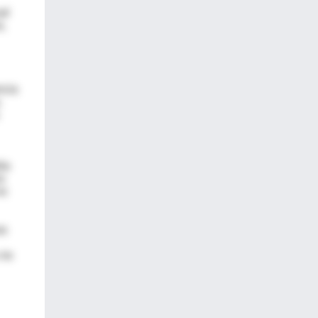
al
a,
ncia
.
ia
s
no
as
 no