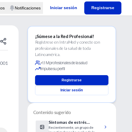
Iniciar sesión
Registrarse
tos
Notificaciones
¡Súmese a la Red Profesional!
Regístrese en IntraMed y conecte con
profesionales de la salud de toda
Latinoamérica.
2001
+1.1 M profesionales de la salud
Impulse su perfil
Registrarse
Iniciar sesión
Contenido sugerido
Síntomas de estrés
Recientemente, un grupo de
postraumáticos y niveles