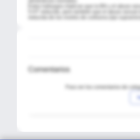
alimenticios normales.
Estos hallazgos implican que la BN y el abuso sex
5-HT reducido, pero también que el abuso sexual 
reducida de los niveles de cortisona (eje suprarren
Comentarios
Para ver los comentarios de coleg
I