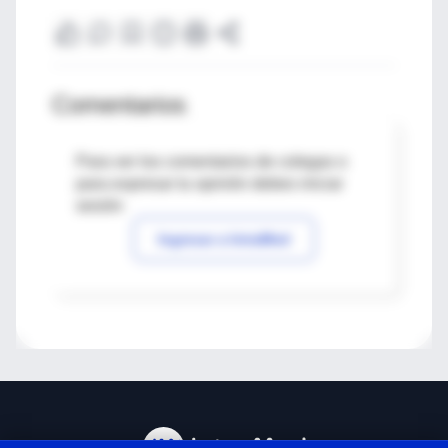
Comentarios
Para ver los comentarios de colegas o
para expresar tu opinión debes iniciar
sesión
Ingresar a IntraMed