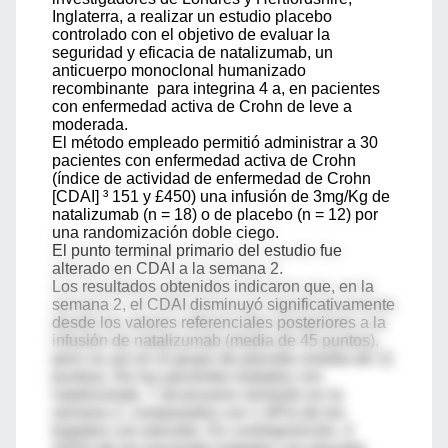
Inglaterra, a realizar un estudio placebo
controlado con el objetivo de evaluar la
seguridad y eficacia de natalizumab, un
anticuerpo monoclonal humanizado
recombinante para integrina 4 a, en pacientes
con enfermedad activa de Crohn de leve a
moderada.
El método empleado permitió administrar a 30
pacientes con enfermedad activa de Crohn
(índice de actividad de enfermedad de Crohn
[CDAI] ³ 151 y £450) una infusión de 3mg/Kg de
natalizumab (n = 18) o de placebo (n = 12) por
una randomización doble ciego.
El punto terminal primario del estudio fue
alterado en CDAI a la semana 2.
Los resultados obtenidos indicaron que, en la
semana 2, el CDAI disminuyó significativamente
desde los valores referenciales posteriores a la
infusión de natalizumab (media de 45 puntos),
pero no así en el grupo de placebo (media de 11
puntos). De los pacientes tratados con
natalizumab, 7 alcanzaron remisión en la
semana 2, comparados con 1 (8%) de los
tratados con placebo. En contraposición, 4