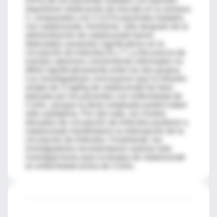
(33%) de los pacientes tratados con placebo
requirieron medicación de rescate en la semana
2, comparados con 2 (11%) pacientes tratados
con natalizumab. Asimismo, sólo después de la
administración de natalizumab fueron
detectados aumentos significativos en la
circulación de linfocitos B y T. La frecuencia de
eventos adversos comúnmente informados no
difirió significativamente entre los dos grupos.
Los investigadores concluyeron que la infusión
simple de 3 mg/Kg de natalizumab fue bien
tolerada por los pacientes con enfermedad de
Crohn, aunque la dosis empleada podría haber
sido subóptima. Por otro lado, los niveles
elevados de circulación de linfocitos posterior a
natalizumab manifestaron la interrupción de la
circulación de linfocitos. Finalmente, los
investigadores recomendaron realizar más
investigaciones para la terapia de natalizumab
en enfermedad activa de Crohn.