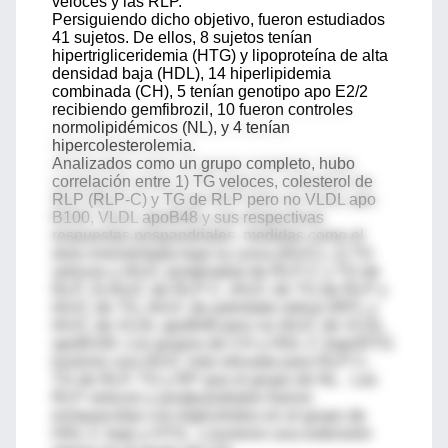
veloces y las RLP.
Persiguiendo dicho objetivo, fueron estudiados
41 sujetos. De ellos, 8 sujetos tenían
hipertrigliceridemia (HTG) y lipoproteína de alta
densidad baja (HDL), 14 hiperlipidemia
combinada (CH), 5 tenían genotipo apo E2/2
recibiendo gemfibrozil, 10 fueron controles
normolipidémicos (NL), y 4 tenían
hipercolesterolemia.
Analizados como un grupo completo, hubo
correlación entre 1) TG veloces, colesterol de
RLP (RLP-C) y TG de RLP pero no VLDL apo
B100, VLDL apoB48 y sus respectivas
respuestas pospandriales medidas como el
área inrementada bajo la curva (IAUC), 2) TG
veloces y IAUC postpradial de RLP-C y TG de
RLP, 3) IAUC de RLP-C, IAUC de TG de RLP y
IAUC de TG, IAUC de palmitato retinyl (RP), y
IAUC de VLDL apoB48 pero no IAUC de VLDL
apoB100. Los grupos de CH y HDL-C bajo/HTG
tuvieron una IAUC más elevada para RLP-C,
TG de RLP, TG y RP que el grupo de NL. Las
RLP veloces y postprandiales fueron
enriquecidas con triglicéridos en el grupo de
HDL-C bajo y HTG, y tuvieron una extensión