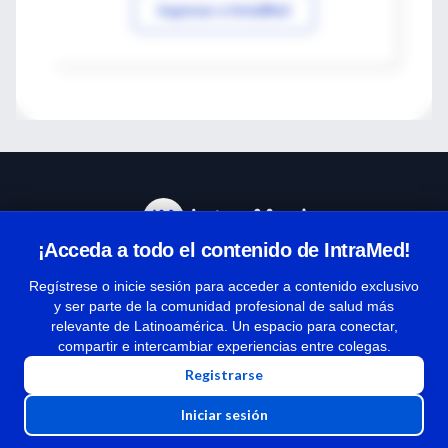
Ingresar a IntraMed
¡Acceda a todo el contenido de IntraMed!
Centro de Ayuda
Regístrese o inicie sesión para acceder a contenido exclusivo
y ser parte de la comunidad profesional de salud más
relevante de Latinoamérica. Un espacio para conectar,
Términos y condiciones
compartir e intercambiar experiencias entre colegas.
| Políticas de privacidad
Registrarse
| Todos los derechos reservados | Copyright 1997-2026
Iniciar sesión