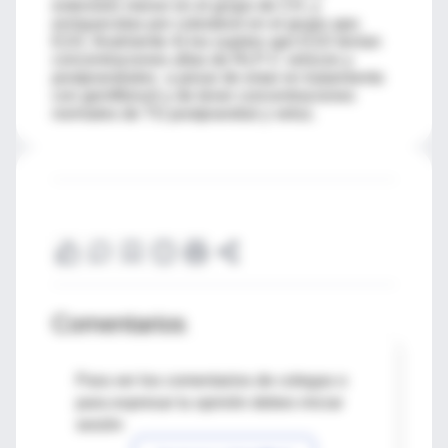
extensión menor en el grupo de CH, y
enriquecidas por colesterol en el grupo apo
E2/2, finalmente 4) los sujetos apo E2/2 tenían
concentraciones altas de RLP-C veloces y
postprandiales a pesar de estar en tratamiento
con gemfibrozil y de tener concentraciones
normales de TG postprandial y veloz.
Comentarios
Para ver los comentarios de colegas o
para expresar tu opinión debes iniciar
sesión