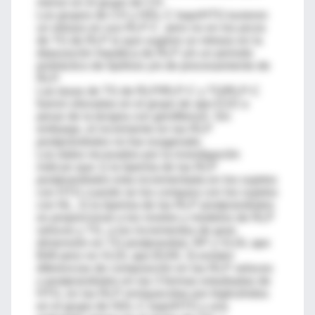
menor en el grupo de CH.
Los grupos de CH y HDL-C bajo/HTG tuvieron
un retraso en sus RLP-C pero no en los picos
de TG de RLP lo que sugiere un retraso en la
depuración hepática de RLP y/o un periodo
protráctico de lipólisis y/o de procesamiento de
RLP.
Las tasas de TG de RLP/RLP-C y TG/RLP-C
fueron elevadas en el grupo de apo E2/2 a
pesar de la terapia con gemfibrozil. Sin
embargo, el incremento en las RLP
postprandiales no fue exagerado.
Los datos recavados por la investigación
indican que 1) la lipemia de las RLP
postprandiales esta incrementada en los sujetos
con HTG cuando se los compara con los sujetos
con NL, 2) la lipemia de las RLP postprandiales
es proporcional a los niveles y modelos de RLP
veloces y TG, a los incrementos de gran
dimensión en TG postprandial, RP y VLDL apo
B48 pero no VLDL apo B100, 3) existen
diferencias de composición en las RLP veloces
y postprandiales en las 3 formas estudiadas de
HTG, en las RLP enriquecidas por triglicéridos
en el grupo de HDL-C bajo/HTG y una