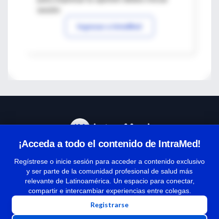
sesión
Ingresar a IntraMed
¡Acceda a todo el contenido de IntraMed!
Centro de Ayuda
Regístrese o inicie sesión para acceder a contenido exclusivo
y ser parte de la comunidad profesional de salud más
relevante de Latinoamérica. Un espacio para conectar,
Términos y condiciones
compartir e intercambiar experiencias entre colegas.
| Políticas de privacidad
Registrarse
| Todos los derechos reservados | Copyright 1997-2026