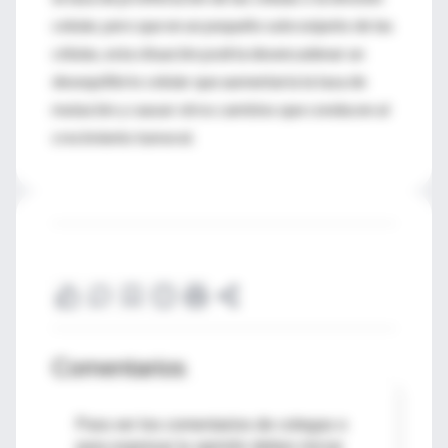
celular, pero que en un pequeño subconjunto de las
células, esta situación podría desencadenar un
desequilibrio celular que aumentaría la tasa de
mutación y causar otros cambios que conducen al
crecimiento tumoral.
Comentarios
Para ver los comentarios de colegas o
para expresar tu opinión debes iniciar