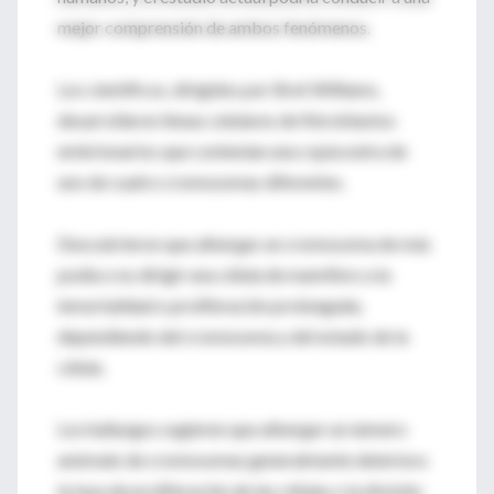
mejor comprensión de ambos fenómenos.
Los científicos, dirigidos por Bret Williams,
desarrollaron líneas celulares de fibroblastos
embrionarios que contenían una copia extra de
uno de cuatro cromosomas diferentes.
Descubrieron que albergar un cromosoma de más
podía o no dirigir una célula de mamífero a la
inmortalidad o proliferación prolongada,
dependiendo del cromosoma y del estado de la
célula.
Los hallazgos sugieren que albergar un número
anómalo de cromosomas generalmente deteriora
la tasa de proliferación de las células o la división