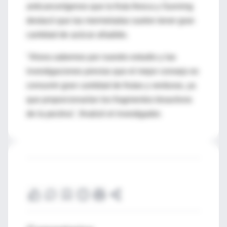
anticancerígenos que la fruta fresca y Gunning
destacó que las mermeladas suelen tener gran
cantidad de azúcar añadido.
"Ahora sabemos por nuestro estudio y las
investigaciones previas que el mejor consejo es
consumir gran cantidad de frutas y verduras, ya
que proporcionarían los fragmentos bioactivos
de la pectina", finalizó el investigador.