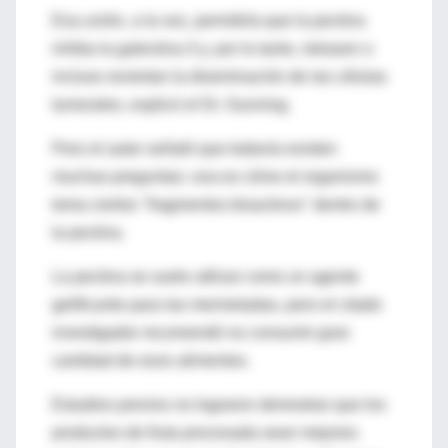
Esa unión, a la vez, permitiría que la pectina
inhiba la galectina-3 y, por lo tanto, retrasen o
incluso reviertan la diseminación de las células
tumorales, explicó el Dr. Gunning.
Pero el autor señaló que todavía existen
muchas preguntas: una es cómo el organismo
toma ciertos "fragmentos bioactivos" dentro de
la pectina.
La pectina se suele utilizar como un agente
gelificante para las mermeladas, pero el citado
investigador recomendó no consumir gran
cantidad de esos alimentos.
Estudios previos no lograron demostrar que los
productos de fruta procesada sean mejores