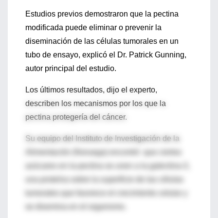
Estudios previos demostraron que la pectina
modificada puede eliminar o prevenir la
diseminación de las células tumorales en un
tubo de ensayo, explicó el Dr. Patrick Gunning,
autor principal del estudio.
Los últimos resultados, dijo el experto,
describen los mecanismos por los que la
pectina protegería del cáncer.
Su equipo del Instituto de Investigación de la
Alimentación (Noruega) encontró que ciertos
azúcares en la pectina se unen a la galectina-3,
una proteína sobre la superficie de las células
tumorales que favorece el crecimiento celular y
se disemina en el organismo.