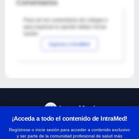
Comentarios
Para ver los comentarios de colegas o
para expresar tu opinión debes iniciar
sesión
Ingresar a IntraMed
¡Acceda a todo el contenido de IntraMed!
Centro de Ayuda
Regístrese o inicie sesión para acceder a contenido exclusivo
y ser parte de la comunidad profesional de salud más