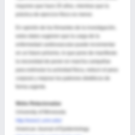
mayores que hace 20 años, mientras que la
práctica de ejercicio físico es menor.
En opinión de los firmantes de la investigación,
estos datos sugieren que la carga de la
enfermedad cardiovascular puede incrementar
en un futuro próximo, lo que pone de manifiesto
la necesidad de poner en marcha campañas
para estimular la actividad física, reducir el peso
corporal y mejorar los patrones dietéticos de
forma urgente.
Webs Relacionadas
University of Minnesota
http://www1.umn.edu/
American Journal of Epidemiology