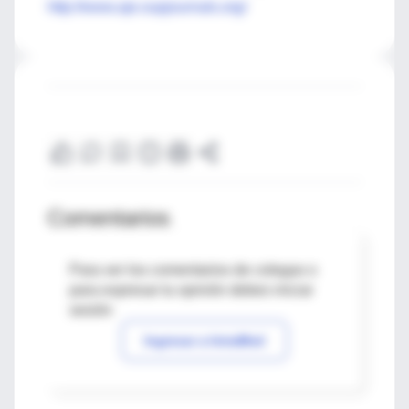
http://www.aje.oupjournals.org/
Comentarios
Para ver los comentarios de colegas o
para expresar tu opinión debes iniciar
sesión
Ingresar a IntraMed