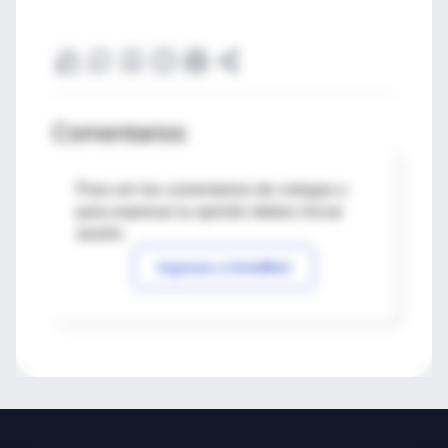
Comentarios
Para ver los comentarios de colegas o
para expresar tu opinión debes iniciar
sesión
Ingresar a IntraMed