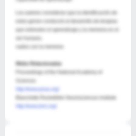
Los autores consideran que la identificación de
estos genes conducirá al desarrollo de terapias
que estimulen el aprendizaje y la memoria en el
ser humano.
nados con la memoria
Webs Relacionadas
Proceedings of the National Academy of
Sciences
http://www.pnas.org/
Blanchette Rockefeller Neurosciences Institute
http://www.brni.org/