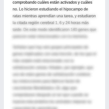
comprobando cuáles están activados y cuáles
no. Lo hicieron estudiando el hipocampo de
ratas mientras aprendían una tarea, y estudiaron
la citada región cerebral 1, 6 y 24 horas más
tarde. De este modo identificaron 140 genes que
parecen estar relacionados con la memoria.
Señalan que hay seis grupos principales de
genes implicados con esta función, de los que el
más amplio está relacionado con la
señalización celular. Añaden, por ejemplo, que
uno de estos genes de señalización contiene
las instrucciones para fabricar factor de
crecimiento fibroblástico 18, algo que
comprobaron después al ver que cuando se
inyecta esta proteína los animales mejoran su
capacidad de aprendizaje.