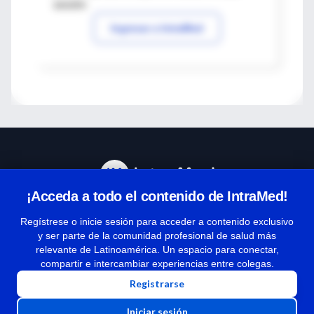
sesión
Ingresar a IntraMed
¡Acceda a todo el contenido de IntraMed!
Centro de Ayuda
Regístrese o inicie sesión para acceder a contenido exclusivo
y ser parte de la comunidad profesional de salud más
relevante de Latinoamérica. Un espacio para conectar,
Términos y condiciones
compartir e intercambiar experiencias entre colegas.
| Políticas de privacidad
Registrarse
| Todos los derechos reservados | Copyright 1997-2026
Iniciar sesión