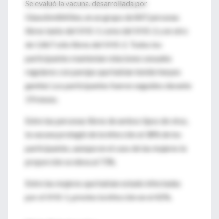
Se evaluó la vacuna, desarrollada por
GlaxoSmithKline, en un grupo de 847 personas
libres tanto del VHS-1 como del VHS-2 y en otro
de 1.867 sólo libres del VHS-2. Todos los
participantes mantenían relaciones sexuales
regulares con parejas que habían tenido herpes
genital. Los participantes fueron seguidos durante
19 meses.
Entre las personas libres de ambos tipos de virus,
la vacuna protegió de la infección al 38% de los
participantes, aunque en el caso de las mujeres la
proporción se eleva al 73%.
Entre las mujeres que habían estado infectadas
por el VHS-1, previno la infección en el 42%
.