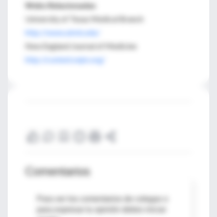
Webs Relacionadas
University of Texas Medical Branch
http://www.utmb.edu/
New England Journal of Medicine
http://content.nejm.org/
Comentarios
Para ver los comentarios de colegas o
para expresar tu opinión debes iniciar