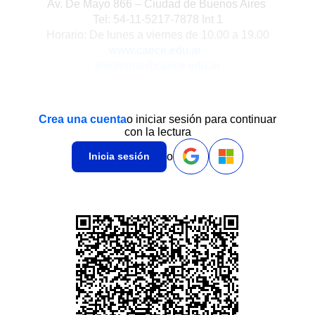
Av. De Mayo 866 – Ciudad de Buenos Aires
Tel: 54-11-5217-7878 Int 1
Horario: De lunes a viernes de 10.00 a 19.00
www.caece.edu.ar
eledesma@caece.edu.ar
Crea una cuenta
o iniciar sesión para continuar
con la lectura
o
Inicia sesión