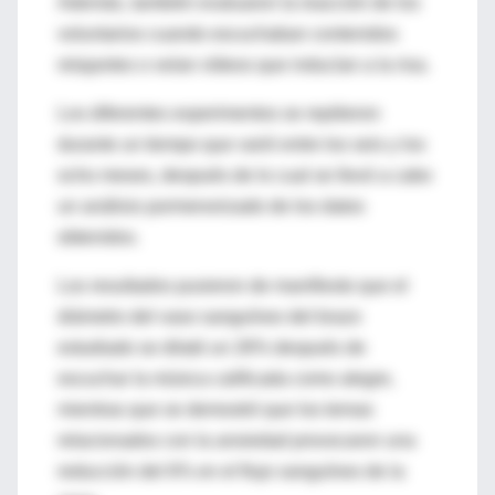
Además, también evaluaron la reacción de los
voluntarios cuando escuchaban contenidos
relajantes o veían vídeos que inducían a la risa.
Los diferentes experimentos se repitieron
durante un tiempo que varió entre los seis y los
ocho meses, después de lo cual se llevó a cabo
un análisis pormenorizado de los datos
obtenidos.
Los resultados pusieron de manifiesto que el
diámetro del vaso sanguíneo del brazo
estudiado se dilató un 26% después de
escuchar la música calificada como alegre,
mientras que se demostró que los temas
relacionados con la ansiedad provocaron una
reducción del 6% en el flujo sanguíneo de la