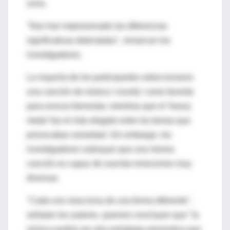
zona.
"Nos han impresionado las diferencias
significativas detectadas", remarcan los
investigadores.
La mayoría de los participantes seleccionaron
una canción de música 'country' como favorita
para evocar bienestar, mientras que el 'heavy
metal' fue el más elegido entre los temas que
provocaban ansiedad. Sin embargo, los
investigadores subrayan que una misma
canción es capaz de suscitar emociones muy
diversas.
"Cada uno reacciona de una forma diferente",
señalan los autores, quienes concluyen que "la
música podría ser otra estrategia preventiva que