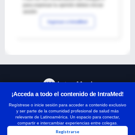
para expresar tu opinión debes iniciar
sesión
Ingresar a IntraMed
¡Acceda a todo el contenido de IntraMed!
Centro de Ayuda
Regístrese o inicie sesión para acceder a contenido exclusivo
y ser parte de la comunidad profesional de salud más
relevante de Latinoamérica. Un espacio para conectar,
Términos y condiciones
compartir e intercambiar experiencias entre colegas.
| Políticas de privacidad
Registrarse
| Todos los derechos reservados | Copyright 1997-2026