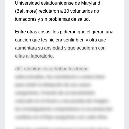
Universidad estadounidense de Maryland
(Baltimore) reclutaron a 10 voluntarios no
fumadores y sin problemas de salud.
Entre otras cosas, les pidieron que eligieran una
canción que les hiciera sentir bien y otra que
aumentara su ansiedad y que acudieran con
ellas al laboratorio.
Allí, mientras escuchaban los temas
seleccionados, les sometieron a varios tests
para medir la dilatación de sus vasos
sanguíneos. A través de un tensiómetro
colocado en el brazo y una prueba de imagen,
los investigadores comprobaron si se producían
cambios en el flujo sanguíneo con cada ritmo.