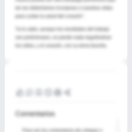
tal vez deberíamos incorporar a nuestras vidas
para cuidar la salud del corazón".
Ya lo sabe, aunque los resultados del trabajo
son preliminares, no pierde nada regalándose
los oídos, y el corazón, con su tema favorito.
Comentarios
Para ver los comentarios de colegas o