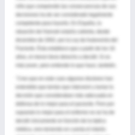
niño que comprende las consecuencias de sus
decisiones ha de ser considerado legalmente
competente para hacerlo. En España, la
situación de Hannah estaría cubierta, desde
diciembre de 2002, por la Ley de Autonomía del
Paciente. Ésta establece que a partir de los 16
años, el menor tiene derecho a decidir. Si es
más joven, pero entiende lo que hace, también.
"Creo que en este caso algunos doctores han
entendido que tenían que intervenir y tomar la
decisión que consideraban más adecuada en
defensa de lo mejor para el paciente. Pero por
supuesto lo mejor para el enfermo no se ha de
decidir únicamente en función de la óptica
médica, sino teniendo en cuenta el interés