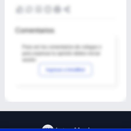
Comentarios
Para ver los comentarios de colegas o
para expresar tu opinión debes iniciar
sesión
Ingresar a IntraMed