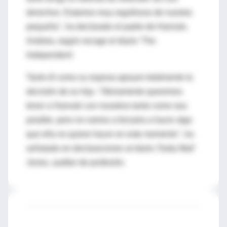
derechos. Estamos muy orgullosos de nuestra
pequeña", ha declarado el padre de Hannah,
Andrew, según recoge el diario 'The
Independent'.
Tanto él como su esposa apoyan totalmente la
decisión de su hija. "Obviamente queremos
tener a Hannah con nosotros tanto como sea
posible, pero no vamos a forzarla a hacer algo
que ella no quiere hacer en este momento", ha
señalado en declaraciones al diario 'Daily Mail'
Jones, auditor de profesión.