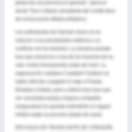
global de una persona en general", opina el
doctor Tony Calland, presidente del comité ético
de la Asociación Médica Británica.
Los sufrimientos de Hannah Jones no se
reducen a sus penalidades médicas y su
conflicto con los doctores. La semana pasada
tuvo que renunciar a una de las ilusiones de su
vida: visitar Disneylandia antes de morir. La
organización caritativa Caudwell Children se
había ofrecido a pagarle el viaje a Florida
(Estados Unidos), pero a última hora tuvo que
ser cancelado porque ninguna compañía
aseguradora ha querido extenderle un seguro
médico dado su precario estado de salud.
RECHAZA UN TRASPLANTE DE CORAZÓN