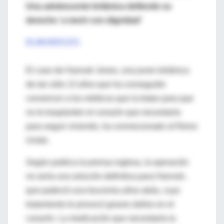
Una adolescente británica defiende su
derecho 'a morir con dignidad'
ELMUNDO.ES
El caso de Hannah Jones, una joven británica
de tan sólo 13 años que ha conseguido
convencer a los médicos que la tratan para que
no le trasplanten el corazón que necesitaría
para seguir viviendo, ha conmocionado al Reino
Unido.
Según publica la prensa inglesa, la operación
no sería una solución definitiva para Hannah,
que padeció una leucemia años atrás, cuyo
tratamiento le provocó graves daños en el
corazón. La medicación que necesitaría la