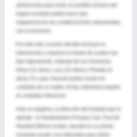
adolescente para evitar un posible rechazo del
órgano recibido podría hacer que
reaparecezcan las complicaciones relacionadas
con la leucemia.
Por todo ello, la joven decidió rechazar la
intervención y expresó su deseo de acabar sus
días dignamente, rodeada de sus hermanos
Oliver (11 años), Lucy (10 años) y Phoebe (4
años). En casa, Hannah podría recibir los
cuidados de su madre, Kirsty, enfermera experta
en cuidados intensivos.
Ante su negativa, la dirección del hospital que la
atiende –el Herefordshire Primary Care Trust de
Hereford (Reino Unido)- decidió en un primer
momento acudir a los tribunales para retirar