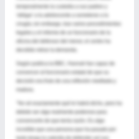
temporalmente la custodia a sus padres y
'obligar' a la adolescente a someterse a la
cirugía; sin embargo, tras varios procedimientos
legales y el informe de un funcionario de la
oficina del defensor del menor, el centro ha
decidido retirar la demanda.
Según publica la BBC, Hannah fue capaz de
convencer al funcionario estatal de que su
decisión era fruto de una reflexión meditada y
madura.
"No sé exactamente qué le habrá dicho, pero ha
debido ser algo realmente poderoso para
convencerle de que tenía razón. Es algo
increíble que una persona que ha pasado por
tanto tenga la valentía de defender así sus