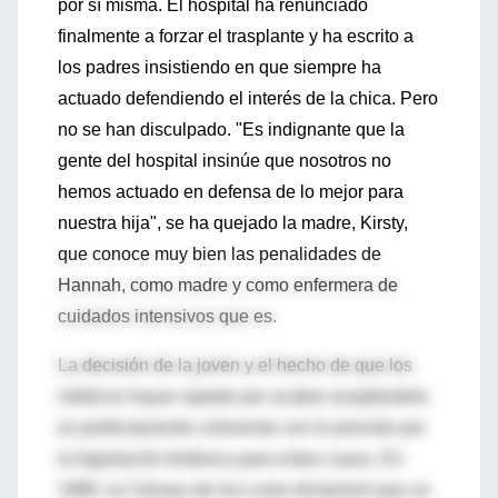
por sí misma. El hospital ha renunciado
finalmente a forzar el trasplante y ha escrito a
los padres insistiendo en que siempre ha
actuado defendiendo el interés de la chica. Pero
no se han disculpado. "Es indignante que la
gente del hospital insinúe que nosotros no
hemos actuado en defensa de lo mejor para
nuestra hija", se ha quejado la madre, Kirsty,
que conoce muy bien las penalidades de
Hannah, como madre y como enfermera de
cuidados intensivos que es.
La decisión de la joven y el hecho de que los
médicos hayan optado por acabar aceptándola
es perfectamente coherente con lo previsto por
la legislación británica para estos casos. En
1980, la Cámara de los Lores dictaminó que un