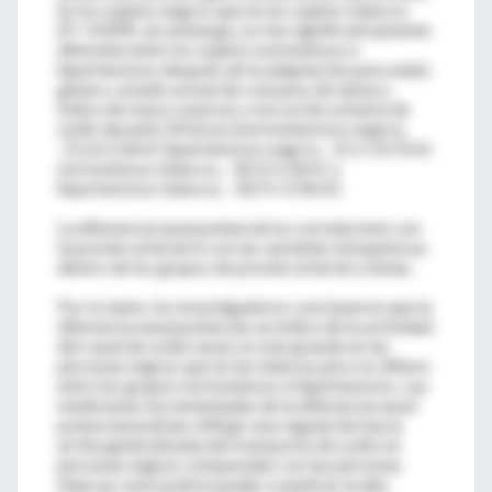
en los sujetos negros que en los sujetos blancos
(P= 0.009), sin embargo, no fue significativamente
diferente entre los sujetos nomotensos e
hipertensivos después de la adaptación para edad,
género, estado actual de consumo de tabaco,
índice de masa corporal, y excreción urinaria de
sodio durante 24 horas (normotensivos negros,
-21.6±1.0mV; hipertensivos negros, -21.5 ±0.7mV;
normotensos blancos, -18.5±1.0mV; y
hipertensivos blancos, -18.9 ± 0.9mV).
La diferencia nasal potencial no correlacionó con
la presión arterial ni con las variables bioquímicas
dentro de los grupos de presión arterial y etnias.
Por lo tanto, los investigadores concluyeron que la
diferencia nasal potencial, un índice de la actividad
del canal de sodio nasal, es más grande en las
personas negras que en las blancas pero no difiere
entre los grupos normotensos e hipertensivos. Las
mediciones incrementadas de la diferencia nasal
potencial podrían reflejar una regulación hacia
arriba generalizada del transporte de sodio en
personas negras comparadas con las personas
blancas; esto podría ayudar a explicar la alta