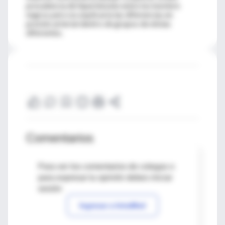
prevalencia de hipertensión entre los hombre
negros pero no explicaría las diferencias en
presión arterial dentro de grupos de etnias
diferentes.
Comentarios
Para ver los comentarios de colegas o
para expresar tu opinión debes iniciar
sesión
Ingresar a IntraMed