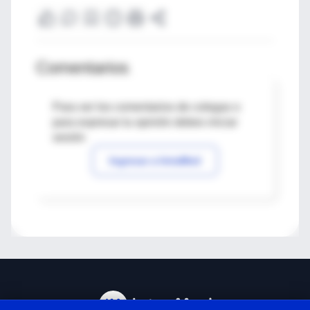
Comentarios
Para ver los comentarios de colegas o
para expresar tu opinión debes iniciar
sesión
Ingresar a IntraMed