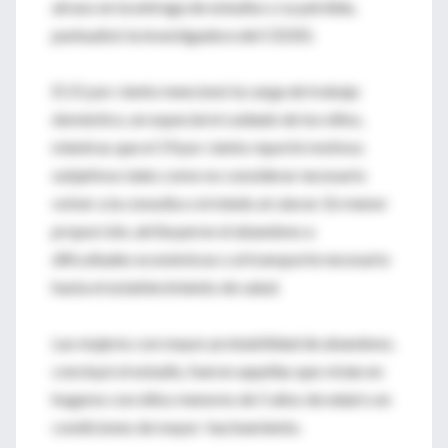
atraso en la entrega de estudios o su pérdida,
puntualizó la investigadora del CEDES.
El 21 por ciento mencionó la carga de trabajo
doméstico, en especial el cuidado de los niños,
mientras que el 19 por ciento reportó motivos
subjetivos tales como no considerar necesario
volver a la consulta o el miedo al cáncer. En menor
proporción, atribuyeron el abandono a
dificultades económicas o al transporte necesario
hasta el establecimiento de salud.
Las mujeres con mayor probabilidad de abandono,
concluyó el estudio, fueron aquellas que vivían en
hogares con niños menores de 5 años de edad o en
condiciones de mayor hacinamiento.