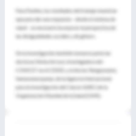
Para Paolino, los resultados del trabajo muestran
que para dar una respuesta – desde el sistema de
salud – es necesario incorporar la perspectiva de
las desigualdades sociales y de género.
De la investigación también tomaron parte las
doctoras Silvina Arrossi, investigadora del
CONICET en el CEDES, y el doctor Rengaswamy
Sankaranarayanan, de la Agencia Internacional
para la Investigación del Cáncer (IARC) de la
Organización Mundial de la Salud (OMS).