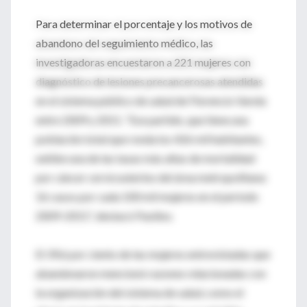
Para determinar el porcentaje y los motivos de
abandono del seguimiento médico, las
investigadoras encuestaron a 221 mujeres con
diagnóstico de lesiones precancerosas atendidas
en el sistema público de salud de Florencio Varela
entre 2009 y 2011. “Ese partido, que tiene una
población total que ronda los 426 mil habitantes,
exhibe una de las tasas más altas de mortalidad
por cáncer cervicouterino del área metropolitana:
16 casos por cada 100 mil mujeres en el período
2009-2011”, destacó Paolino.
El 39,6 por ciento de las mujeres entrevistadas que
abandonaron mencionó razones relacionadas con
la organización del sistema de salud, como el