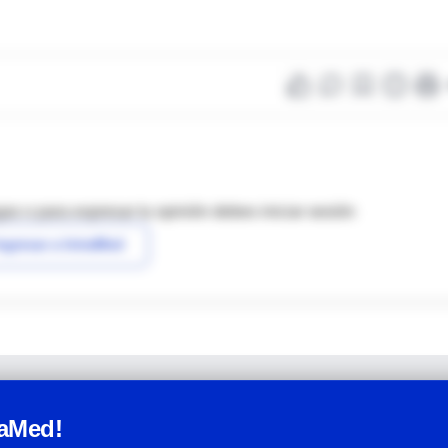
as o para expresar tu opinión debes iniciar sesión
ngresar a IntraMed
raMed!