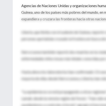
Agencias de Naciones Unidas y organizaciones huma
Guinea, uno de los países más pobres del mundo, en 
expandiera y cruzara las fronteras hacia otras nacion
Liberia, que limita con el sudeste de Guinea, report
personas que habían cruzado la frontera en busca de
Sierra Leona también reportó dos muertes en la ciudad
enfermedades infecciosas más letales conocidas por
Hasta ahora los laboratorios han confirmado 13 cas
mayoría de ellas desde Sierra Leona y Liberia, han si
"La epidemia no se está propagando a otras regiones"
Lamah, desde la remota región de Forest. "Han sido e
ayudándonos a controlar el brote", agregó el funciona