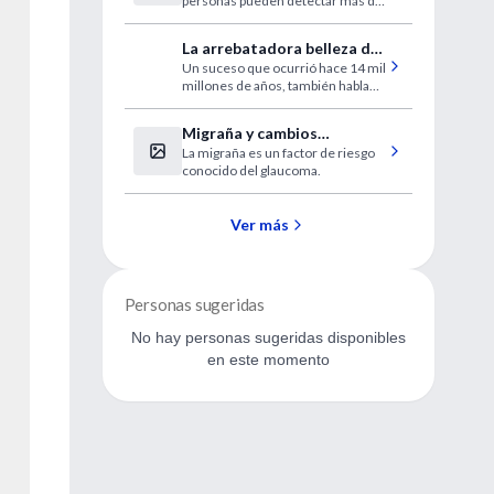
personas pueden detectar más de
pensaba
un billón de olores distintos.
La arrebatadora belleza de
Un suceso que ocurrió hace 14 mil
la ciencia y la estupidez del
millones de años, también habla
mundo
de nosotros.
Migraña y cambios
La migraña es un factor de riesgo
vasculares en los ojos
conocido del glaucoma.
Ver más
Personas sugeridas
No hay personas sugeridas disponibles
en este momento