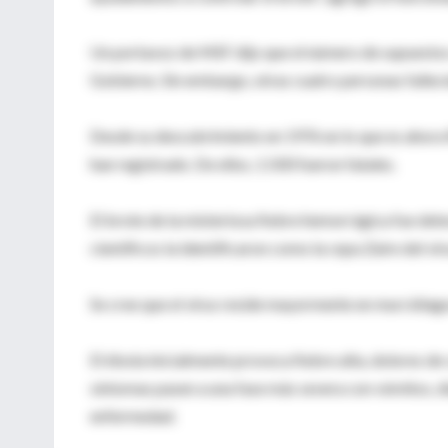
Un portavoz de MSF dijo que el número de supuestos 
Gobierno. Sin embargo, otras cuatro personas fallecie
Desde su descubrimiento en 1976 en lo que es ahora
han registrado. De ellos, 1.500 fueron fatales.
El brote de la misteriosa fiebre hemorrágica fue det
científicos la identificaron como la cepa Zaire del vir
Se cree que el virus reside mayormente en murciélag
El ébola inicialmente provoca fiebre alta, dolores de 
síntomas pasen a una fase más severa con vómitos, di
enfermedad.