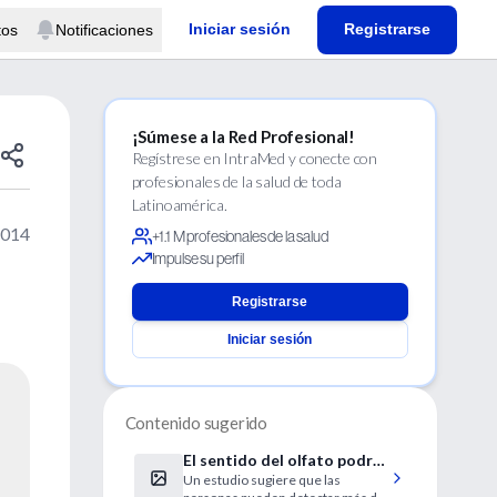
Iniciar sesión
Registrarse
tos
Notificaciones
¡Súmese a la Red Profesional!
Regístrese en IntraMed y conecte con
profesionales de la salud de toda
Latinoamérica.
2014
+1.1 M profesionales de la salud
Impulse su perfil
Registrarse
Iniciar sesión
Contenido sugerido
El sentido del olfato podría
Un estudio sugiere que las
ser más agudo de lo que se