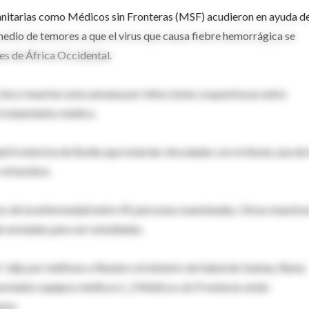
nitarias como Médicos sin Fronteras (MSF) acudieron en ayuda d
medio de temores a que el virus que causa fiebre hemorrágica se
es de África Occidental.
ó cinco muertes esta semana por infecciones sospechosas entre
 tratamiento médico.
 fronteriza de Boidu que estarían vinculadas con el ébola, una de 
 el hombre.
os de la enfermedad entre 45 personas examinadas. Otras muestras
do enviadas para ser estudiadas.
, dijo por teléfono a Reuters el ministro de Salud de Guinea, Remy
nviados equipos médicos (...) Médicos sin Fronteras están
rio.