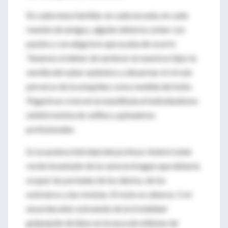
En cada mesa familiar, en cada escuela, en cada
reunión de amigos, alguien debería contar con
pasión y con alegría lo que acaba de ocurrir.
Tenemos el deber de sembrar en nuestros hijos la
semilla del saber auténtico y desarmar el círculo
perverso de la estupidez como medida del éxito.
Pegarle un
cross
en la mandíbula al individualismo
exhibicionista de
selfies
y opinadores
profesionales.
Es la austera felicidad del profesor Andrei Linde
recién levantado de la cama la imagen que debería
ocupar las portadas de los diarios, de los
noticieros y las revistas. El resto es silencio. O el
ensordecedor estruendo de la trivialidad
golpeando de lleno en la nuca de millones de