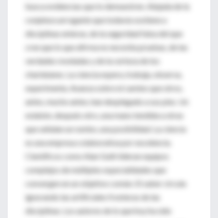
busca evidencias que lo demuestren. Alejada de la
conjetura arrogante que todavía sostiene a
disciplinas enteras, de la seguridad falsa del que
cree que lo que afirma no necesita pruebas, de las
verdades reveladas y de la certeza de los
charlatanes. La ciencia espera, trabaja, observa,
experimenta. Avanza sobre el camino que otros,
antes, mucho antes, han desplegado a sus pies. Un
eslabón, después otro, una mano tendida a otras
que señalan un rumbo, una posibilidad. La ciencia
es una empresa colaborativa por excelencia.
Científicos como Alan Guth lideran equipos
complejos de múltiples especialidades que
convergen en un objetivo común. El saber circula
ignorando las artificiales fronteras de las
disciplinas. Los autores de lo que hoy ha sido