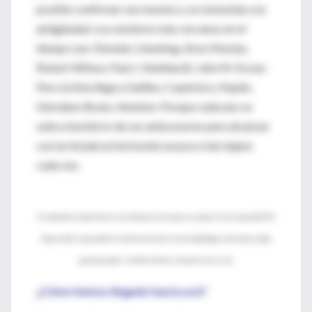
posible confirmar son muchos y se remontan a la
antigüedad. Los nombres más cercanos en el
tiempo son: Einstein, Hawking, Arno Penzias,
Robert Wilson, Paul J. Steinhardt, John M. Kovac.
Pero la lista llega a Galileo, Copérnico, Kepler,
Giordano Bruno, Newton. Porque cada uno se
sube a hombros de sus antecesores para alcanzar
con la mirada un horizonte un poco más lejano
cada vez.
El Laboratorio Dark Sector, a un kilómetro del polo sur, aloja el telescopio BICEP2
(izquierda) responsable de la detección del eco del Big Bang en forma de ondas
gravitacionales / Steffen Richter, Harvard University
¿Cómo hemos llegado hasta acá?