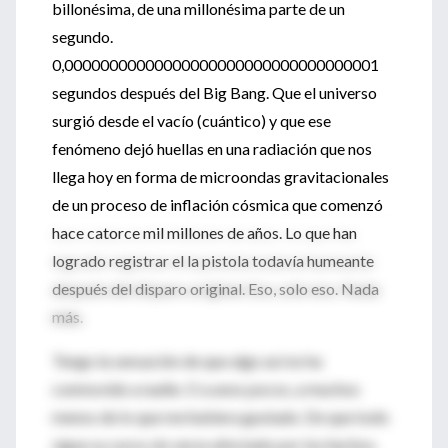
billonésima, de una millonésima parte de un
segundo.
0,00000000000000000000000000000000001
segundos después del Big Bang. Que el universo
surgió desde el vacío (cuántico) y que ese
fenómeno dejó huellas en una radiación que nos
llega hoy en forma de microondas gravitacionales
de un proceso de inflación cósmica que comenzó
hace catorce mil millones de años. Lo que han
logrado registrar el la pistola todavía humeante
después del disparo original. Eso, solo eso. Nada
más.
Tengo la sensación de que algo así no ha
conmovido a nadie. O a unos pocos, a muchos
menos de lo que me hubiera gustado. De que todo
sigue su curso sin verse afectado por los hechos.