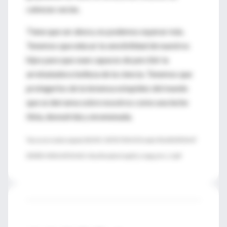
cabezas vacías.
Tiene que ser ahora, no podemos esperar más.
Tenemos que educar la sensibilidad de nuestros
hijos para que sean capaces de percibir la
arrebatadora belleza de la ciencia. Tenemos que
protegerlos de la inmensa estupidez del mundo
que se derrama sobre nosotros como una leche
tibia, desnutrida y envenenada.
*Acceso al estudio original:
BICEP2 I: DETECTION OF B-mode POLARIZATION AT
.
DEGREE ANGULAR SCALES
http://bicepkeck.org/b2_respap_arxiv_v1.pdf