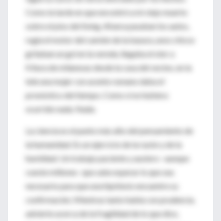
Como la tarde en que encontré a mi viejo muerto
sobre el piso del living. Afuera pasaban los autos,
rugía el motor del camión de la basura, unos chicos
gritaban un gol en la vereda, llegaba el olor a
fritura de milanesas desde la casa del vecino, en la
tele una mujer con acento rumano daba el
pronóstico del tiempo. Como si no hubiera
ocurrido nada. Nada.
La ciencia es el punto más alto del pensamiento de
la humanidad. Es un ejercicio de la razón y de la
humildad. Un trabajo paciente y austero –aunque
cueste millones- que sabe esperar lo que sea
necesario para que una hipótesis encuentre su
confirmación. Mientras tanto habla con prudencia,
advierte acerca de la fragilidad de lo que dice,