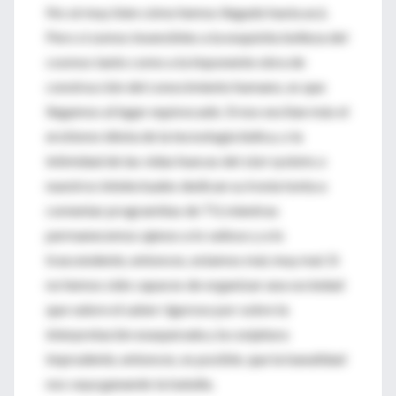
No sé muy bien cómo hemos llegado hasta acá.
Pero si somos insensibles a la exquisita belleza del
cosmos tanto como a la imponente obra de
construcción del conocimiento humano, es que
llegamos al lugar equivocado. Si nos excitan más el
erotismo idiota de la tecnología lúdica, o la
intimidad de las vidas huecas del
star system
, o
nuestros intelectuales dedican su ironía tonta a
comentar programitas de TV, mientras
permanecemos ajenos a lo valioso y a lo
trascendente, entonces, estamos mal, muy mal. Si
no hemos sido capaces de organizar una sociedad
que valore el saber riguroso por sobre la
interpretación exasperada y la conjetura
imprudente, entonces, es posible, que la banalidad
nos vaya ganando la batalla.