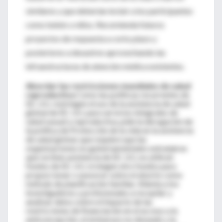
similares y que deberían incluir a los participantes
como bebés o niños. Recomienda futuros
proyectos de respuesta a corto plazo y
posteriores a desastres aprovechando las
infraestructuras de atención médica existentes.
Abordar las restricciones mundiales de salud
reproductiva
Como las políticas recurrentes de
EE. UU. restringen el uso de la asistencia de salud
global de EE. UU. para servicios integrales de
salud sexual y reproductiva, pide la derogación de
la política de Protección de la vida en la asistencia
de salud global, que requiere que las
organizaciones no gubernamentales extranjeras
que reciben asistencia de EE. UU. no utilicen
fondos de EE. UU. ni ningún otro fondos para
proporcionar o asesorar sobre el aborto como
método de planificación familiar. Alienta a los
investigadores y profesionales a recopilar y
analizar datos sobre el impacto de las
restricciones de financiación en el acceso a la
anticoncepción, el embarazo no deseado y la