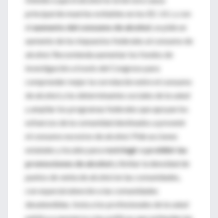
principal de muertes evitables en los EE. UU. y con
el
aumento del consumo de alcohol
, se pide un
aumento de los impuestos federales al consumo de
alcohol. Recomienda aumentar los fondos de
investigación a través del Congreso para
comprender mejor la correlación entre el consumo
de alcohol y los determinantes sociales de la salud
y ampliar los programas federales que apoyan los
esfuerzos de la comunidad destinados a prevenir
el consumo excesivo de alcohol. Pide acciones
estatales y locales para
restringir o prohibir las
promociones de alcohol
y limitar la densidad de
puntos de venta de alcohol en las comunidades,
con especial atención a las comunidades
desatendidas. Insta a los profesionales de la salud
pública a oponerse a las políticas que extienden las