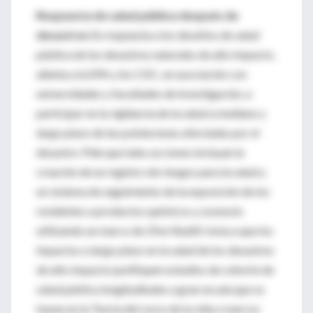
Respuesta de salud pública después de
desastres
En respuesta a los desafíos de salud
pública de los desastres naturales de alto impacto,
alienta a la EPA y los CDC, en asociación con
universidades y facultades de investigación, a
participar en la vigilancia de la salud a mediano y
largo plazo de las poblaciones afectadas por el
desastre. Pide que tales acciones incluyan la
creación de un registro de riesgos para la salud y
un sistema de seguimiento de la exposición de los
residentes a productos químicos y zoonosis
utilizando un marco de
One Health
. Insta a que los
impactos a largo plazo en la salud de los desastres
de alto impacto justifiquen estudios de cohorte de
salud pública longitudinales a gran escala que se
basen en la Teoría del curso de la vida o marcos