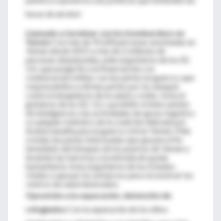
horas de alcohol
Llamado a terminar con los bombardeos en
Yemen
Con más de 91.600 personas asesinadas en
Yemen desde 2015 y más de 2 millones de
personas desplazadas, pide al gobierno de los EE.
UU. que ponga fin a la financiación y la
colaboración militar con las partes en guerra y que
responsabilice a dichas partes por los ataques
contra trabajadores de la salud y civiles. Insta al
gobierno de los EE. UU. a prohibir el intercambio
de inteligencia y las actividades de apoyo logístico
a cualquier miembro de la coalición liderada por
Arabia Saudita para la guerra civil en Yemen. Pide
a todas las partes interesadas que apoyen el fin
inmediato del bloqueo de los puertos de Yemen y
levanten las barreras a la entrada de ayuda
humanitaria. Insta al gobierno de los Estados
Unidos a apoyar los esfuerzos para reconstruir los
centros de salud destruidos.
Oposición a la separación, detención de
refugiados
Con la separación de los niños