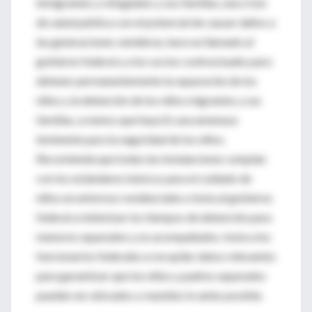
inmigrantes y refugiados y sus familias, una crisis
de salud pública con el potencial de causar daños a
las generaciones venideras, hace un llamado al
gobierno federal y a los socios contractuales para
detener permanentemente la separación de los
niños y la detención de los niños migrantes y sus
familias, a menos que haya Es una amenaza
inminente para la seguridad de los niños.
Recomienda que todas las instalaciones cumplan
con los estándares básicos para el cuidado de
niños en entornos residenciales e insta al gobierno
federal a minimizar los tiempos de detención para
menores separados y no acompañados. Insta a los
funcionarios federales a recopilar datos relevantes
para garantizar que los niños y padres separados
puedan ser ubicados y reunidos lo antes posible.