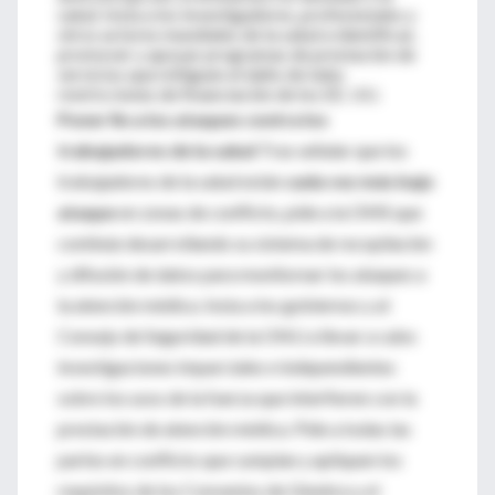
salud. Insta a los investigadores, profesionales y
otros actores mundiales de la salud a identificar,
promover y apoyar programas de prestación de
servicios que mitiguen el daño de tales
restricciones de financiación de los EE. UU.
Poner fin a los ataques contra los
trabajadores de la salud
Tras señalar que los
trabajadores de la salud están
cada vez más bajo
ataque
en zonas de conflicto, pide a la OMS que
continúe desarrollando su sistema de recopilación
y difusión de datos para monitorear los ataques a
la atención médica. Insta a los gobiernos y al
Consejo de Seguridad de la ONU a llevar a cabo
investigaciones imparciales e independientes
sobre los usos de la fuerza que interfieren con la
prestación de atención médica. Pide a todas las
partes en conflicto que cumplan y apliquen los
requisitos de los Convenios de Ginebra y el