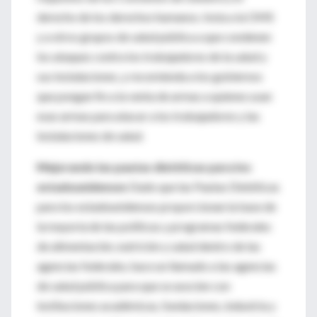
derecho de los derechos humanos. Insta a la OMS
y a otros grupos de salud pública a que condenen
los ataques contra los trabajadores de la salud y
sus instalaciones, y recomienda a los gobiernos
que pongan fin a la venta de armas a quienes usan
esas armas para atacar a los trabajadores y las
instalaciones de salud.
Mejorando las pautas dietéticas para los
estadounidenses
Dado que las Pautas Dietéticas
para los estadounidenses proporcionan la base de
la mayoría de las políticas y programas federales
de alimentación, nutrición y salud dentro de las
agencias federales, hace un llamado a las agencias
de salud pública para que se asocien con
instituciones académicas, fundaciones, industria y