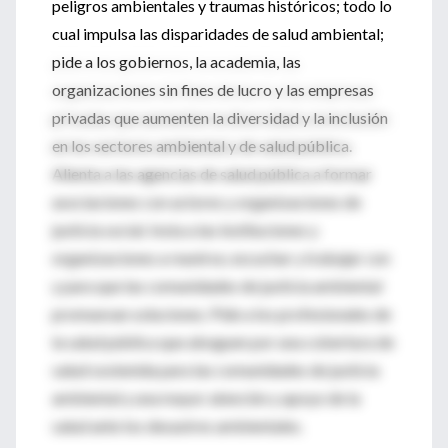
peligros ambientales y traumas históricos; todo lo
cual impulsa las disparidades de salud ambiental;
pide a los gobiernos, la academia, las
organizaciones sin fines de lucro y las empresas
privadas que aumenten la diversidad y la inclusión
en los sectores ambiental y de salud pública.
Alienta a las agencias de salud pública a formar
asociaciones con actores y organizaciones de
justicia social. Insta a las instituciones y
organizaciones a reunirse, escuchar y trabajar con
y para que las comunidades de justicia ambiental
promuevan soluciones. Pide a los profesionales de
la salud pública que aboguen por una cobertura de
salud sostenida para las comunidades de justicia
ambiental y una mayor atención y apoyo de la
salud ante los desastres ambientales.