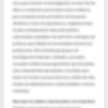
otros para invertir en investigación, recolección de
datos y evaluación para proporcionar evidencia
para actualizaciones periódicas de las pautas
dietéticas. Insta a los gobiernos y organizaciones
locales a implementar educación pública
relacionada, estándares de nutrición y enfoques de
políticas que reflejen las necesidades de diversas
poblaciones. Recomienda que grupos de
investigación federales, estatales y privados
recopilen evidencia para garantizar que las pautas
sean culturalmente apropiadas y factibles para
todos los niveles socioeconómicos, estilos de vida,
niveles de alfabetización y enfermedades crónicas
existentes.
Abordar los daños relacionados con el alcohol
Debido a que el alcohol es la tercera causa