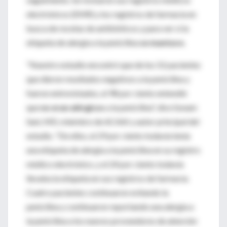
electrónicos (EMR) y los registros de farmacia en
busca de recetas de antibióticos y para ver si la
etiqueta de alergia a la penicilina
se mantuvo
.
"Nuestro estudio encontró que de los 52 pacientes
que dieron resultados negativos a la penicilina y
fueron entrevistados, el 98 por ciento entendió
que
no eran alérgicos
a la penicilina", dice Sonam
Sani, MD, miembro de ACAAI y autor principal del
estudio. "De ellos, el 29 por ciento todavía tenía
una etiqueta de alergia a la penicilina en su registro
médico electrónico, y el 24 por ciento todavía
llevaba la etiqueta en sus registros de farmacia.
Cuatro pacientes continuaron evitando la
penicilina y continuaron reportando una alergia a
la penicilina a los nuevos proveedores de atención