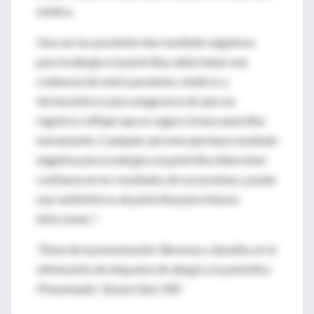
médica.
Una vez los pacientes han resultado negativos
para la alergia a la penicilina, debe haber una
colaboración entre pacientes, médicos y
farmacéuticos para asegurarse de que sus
registros reflejen que es seguro tomar penicilina
nuevamente. Cualquier persona que haya resultado
negativa para la alergia a la penicilina debe tener
confianza en los resultados de sus pruebas y poder
usar antibióticos de penicilina para futuras
infecciones ".
Título de la presentación: Barreras y desafíos en la
eliminación de etiquetas de alergia a la penicilina.
Presentador: Sonam Sani, MD