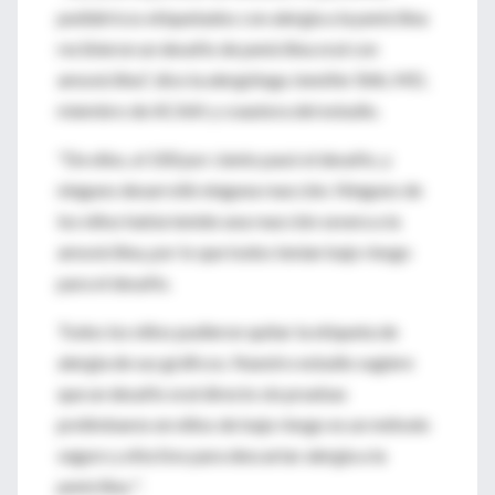
pediátricos etiquetados con alergia a la penicilina
recibieron un desafío de penicilina oral con
amoxicilina", dice la alergóloga Jennifer Shih, MD,
miembro de ACAAI y coautora del estudio.
"De ellos, el 100 por ciento pasó el desafío, y
ninguno desarrolló ninguna reacción. Ninguno de
los niños había tenido una reacción severa a la
amoxicilina, por lo que todos tenían bajo riesgo
para el desafío.
Todos los niños pudieron quitar la etiqueta de
alergia de sus gráficos. Nuestro estudio sugiere
que un desafío oral directo sin pruebas
preliminares en niños de bajo riesgo es un método
seguro y efectivo para descartar alergia a la
penicilina ".