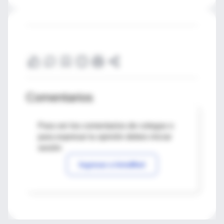
Comentarios
Para ver los comentarios de colegas o
para expresar tu opinión debes iniciar
sesión
Ingresar a IntraMed