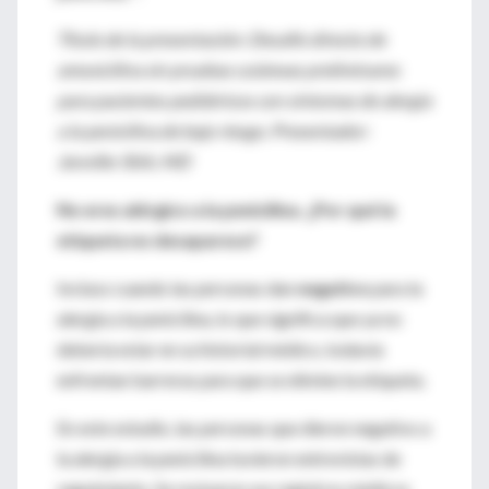
Título de la presentación: Desafío directo de
amoxicilina sin pruebas cutáneas preliminares
para pacientes pediátricos con síntomas de alergia
a la penicilina de bajo riesgo. Presentador:
Jennifer Shih, MD
No eres alérgico a la penicilina. ¿Por qué la
etiqueta no desaparece?
Incluso cuando las personas dan
negativo
para la
alergia a la penicilina, lo que significa que ya no
debería estar en su historial médico, todavía
enfrentan barreras para que se elimine la etiqueta.
En este estudio, las personas que dieron negativo a
la alergia a la penicilina tuvieron entrevistas de
seguimiento. Se revisaron sus registros médicos