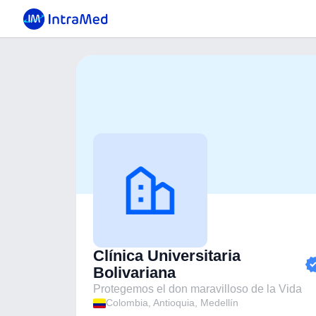
Clínica Universitaria
Bolivariana
Protegemos el don maravilloso de la Vida
Colombia
, Antioquia
, Medellín