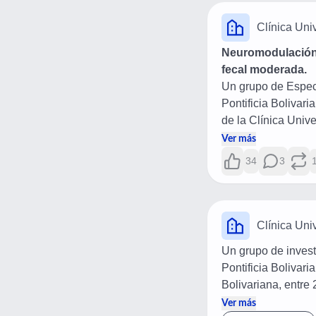
Clínica Univ
Neuromodulación ti
fecal moderada.
Un grupo de Especi
Pontificia Bolivar
de la Clínica Unive
acompañado de una r
Ver más
neuromodulación tib
34
3
Conoce más sobre e
Clínica Univ
Un grupo de invest
Pontificia Bolivaria
Bolivariana, entre 
capilares en muje
Ver más