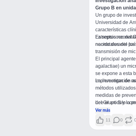
Investigación ana
Grupo B en unida
Un grupo de investi
Universidad de Anti
características clí
Estreptococo del G
La sepsis neonatal 
neonatales del paí
nacido durante los 
transmisión de mic
El principal agent
agalactiae) un mic
se expone a esta b
implementan de ma
La investigación an
métodos utilizados 
medidas de prevenc
del Grupo B y la pro
Lee el articulo com
reducir el riesgo d
Ver más
11
0