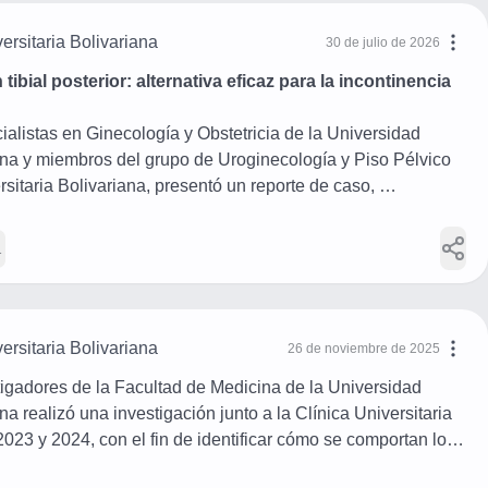
ersitaria Bolivariana
30 de julio de 2026
bial posterior: alternativa eficaz para la incontinencia 
alistas en Ginecología y Obstetricia de la Universidad 
iana y miembros del grupo de Uroginecología y Piso Pélvico 
rsitaria Bolivariana, presentó un reporte de caso, 
evisión de la literatura, sobre el uso de la 
ial posterior en pacientes con incontinencia fecal.
1
ste articulo haciendo clic 
aquí
ersitaria Bolivariana
26 de noviembre de 2025
igadores de la Facultad de Medicina de la Universidad 
na realizó una investigación junto a la Clínica Universitaria 
2023 y 2024, con el fin de identificar cómo se comportan los 
res embarazadas con preeclampsia, una enfermedad que 