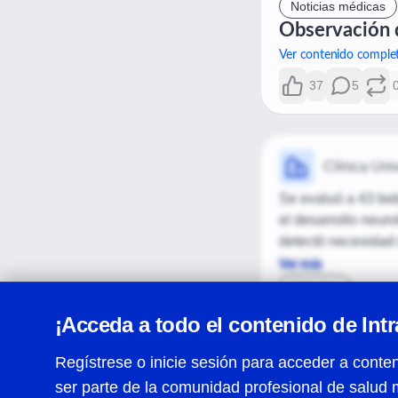
puede afectar la s
Noticias médicas
graves o cuando hay
Observación d
Ver contenido comple
37
5
Clínica Univ
Se evaluó a 43 beb
el desarrollo neuro
detectó necesidad 
madres, lo que sub
Ver más
Artículos
Evaluación y s
¡Acceda a todo el contenido de Int
nacido premat
vida en un ce
Regístrese o inicie sesión para acceder a conten
Ver contenido comple
ser parte de la comunidad profesional de salud 