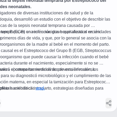
liza la sepsis neonatal temprana por Estreptococo del 
des neonatales.
gadores de diversas instituciones de salud y de la 
oquia, desarrolló un estudio con el objetivo de describir las 
nicas de la sepsis neonatal temprana causada por 
rupo B (EGB) en recién nacidos hospitalizados en unidades 
temprana, es una infección grave que afecta al recién 
s.
primeros días de vida, y que, por lo general se asocia con la 
roorganismos de la madre al bebé en el momento del parto.
e causal es el Estreptococo del Grupo B (EGB, Streptococcus 
roorganismo que puede causar la infección cuando el bebé 
acteria durante el nacimiento, especialmente si no se 
nera oportuna las medidas de prevención materna.
alizó el comportamiento clínico de esta infección, los 
para su diagnosticó microbiológico y el cumplimiento de las 
ión materna, en especial la tamización para Estreptococo 
filaxis antibiótica intraparto, estrategias diseñadas para 
pleto haciendo clic 
aquí.
e transmisión al recién nacido.
0