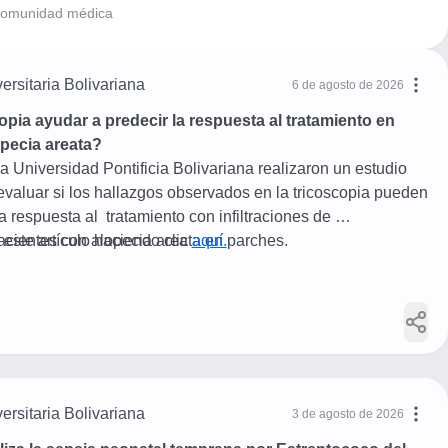
a comunidad médica
ersitaria Bolivariana
6 de agosto de 2026
pia ayudar a predecir la respuesta al tratamiento en 
pecia areata?
a Universidad Pontificia Bolivariana realizaron un estudio 
evaluar si los hallazgos observados en la tricoscopia pueden 
a respuesta al  tratamiento con infiltraciones de 
acientes con alopecia areata en parches.
ste artículo haciendo clic 
aquí.
ersitaria Bolivariana
3 de agosto de 2026