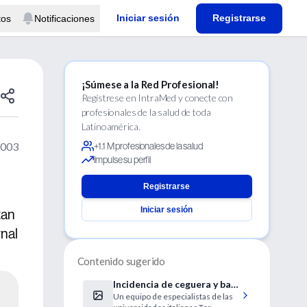
Iniciar sesión
Registrarse
tos
Notificaciones
¡Súmese a la Red Profesional!
Regístrese en IntraMed y conecte con
profesionales de la salud de toda
Latinoamérica.
2003
+1.1 M profesionales de la salud
Impulse su perfil
Registrarse
Iniciar sesión
tan
rnal
Contenido sugerido
Incidencia de ceguera y baja
Un equipo de especialistas de las
visión en una población