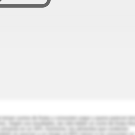
 toman zumos de frutas y consumen yogur y queso parecen ten
es. Según sus resultados, tan sólo beber un zumo de frutas fre
es urinarias en un 34%. Asimismo, los alimentos que contienen
 también se asocian a un riesgo un 80% menor si se consumen un