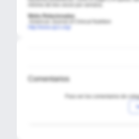
mínimo de tres veces por semana.
Webs Relacionadas
American Journal of Clinical Nutrition
http://www.ajcn.org/
Comentarios
Para ver los comentarios de coleg
I