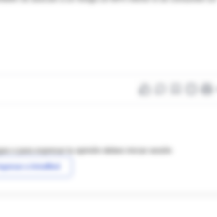
as o para expresar tu opinión debes iniciar sesión
ngresar a IntraMed