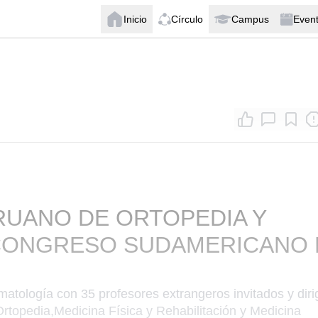
Inicio
Círculo
Campus
Even
RUANO DE ORTOPEDIA Y
 CONGRESO SUDAMERICANO 
atología con 35 profesores extrangeros invitados y diri
rtopedia,Medicina Física y Rehabilitación y Medicina