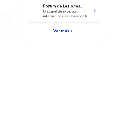
Forum de Lesiones
Un panel de expertos
Biliares
internacionales revisaron la
evitación, reconocimiento y
manejo de las Lesiones de la
Vía Biliar asociadas con la
Ver más
colecistectomía laparoscópica.