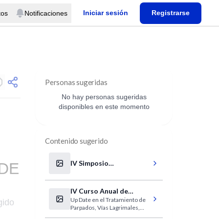
Iniciar sesión
Registrarse
tos
Notificaciones
Personas sugeridas
No hay personas sugeridas
disponibles en este momento
Contenido sugerido
IV Simposio
DE
Internacional de
Neonatología
IV Curso Anual de
Up Date en el Tratamiento de
Plástica Ocular y Ojo
gido
Parpados, Vías Lagrimales,
Seco
Orbita y Ojo Seco.