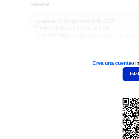
General.
Comienza:
13 de septiembre de 2005
Finaliza:
16 de septiembre de 2005
Ubicación:
Hotel Los Delfines
-
Otra, Otra, Otro
Crea una cuenta
o i
Inic