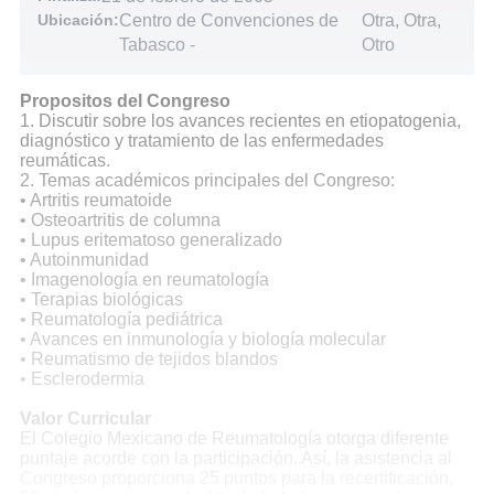
Ubicación:
Centro de Convenciones de
Otra, Otra,
Tabasco
-
Otro
Propositos del Congreso
1. Discutir sobre los avances recientes en etiopatogenia,
diagnóstico y tratamiento de las enfermedades
reumáticas.
2. Temas académicos principales del Congreso:
• Artritis reumatoide
• Osteoartritis de columna
• Lupus eritematoso generalizado
• Autoinmunidad
• Imagenología en reumatología
• Terapias biológicas
• Reumatología pediátrica
• Avances en inmunología y biología molecular
• Reumatismo de tejidos blandos
• Esclerodermia
Valor Curricular
El Colegio Mexicano de Reumatología otorga diferente
puntaje acorde con la participación. Así, la asistencia al
Congreso proporciona 25 puntos para la recertificación,