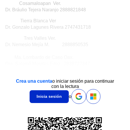
Cosamaloapan Ver.
Dr. Bráulio Tejera Naranjo 2888821848
Tierra Blanca Ver
Dr. Gonzalo Lagunes Rivera 2747431718
Tres Valles Ver.
Dr. Nemesio Mejía M. 2888850535
Ma. Lombardo de Caso Oax.
Dra. Salomé Morales Fdez. 2838722347
Crea una cuenta
o iniciar sesión para continuar
con la lectura
o
Inicia sesión