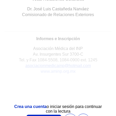
Dr. José Luis Castañeda Narváez
Comisionado de Relaciones Exteriores
Informes e Inscripción
Asociación Médica del INP
Av. Insurgentes Sur 3700-C
Tel. y Fax 1084-5508, 1084-0900 ext. 1245
asociacionmedicainp@hotmail.com
www.aminp.org.mx
Crea una cuenta
o iniciar sesión para continuar
con la lectura