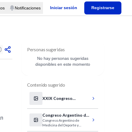
Iniciar sesión
Registrarse
tos
Notificaciones
Personas sugeridas
No hay personas sugeridas
disponibles en este momento
Contenido sugerido
XXIX Congreso
Panamericano de
Otorrinolaringología
Congreso Argentino de
an
Congreso Argentino de
Medicina del Deporte
Medicina del Deporte y
Ciencias del Ejercicio