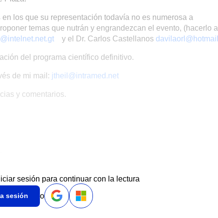
s en los que su representación todavía no es numerosa a
roponer temas que nutrán y engrandezcan el evento, (hacerlo a
l@intelnet.net.gt
y el Dr. Carlos Castellanos
davilaorl@hotmai
ión del programa científico definitivo.
avés de mi mail:
jtheil@intramed.net
cias y comentarios.
L
niciar sesión para continuar con la lectura
o
ia sesión