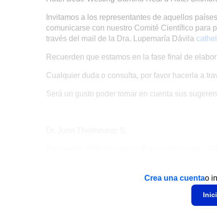
Invitamos a los representantes de aquellos paíse
comunicarse con nuestro Comité Científico para p
través del mail de la Dra. Lupemaría Dávila
cathe
Recuerden que estamos en la fase final de elaborac
Cualquier duda o consulta, por favor hacerla a tr
Será un gusto poder tomar en cuenta sus sugeren
Dr. John Theilheimer S.
Presidente XXIX Congreso Panamericano de OR
Crea una cuenta
o i
Inic