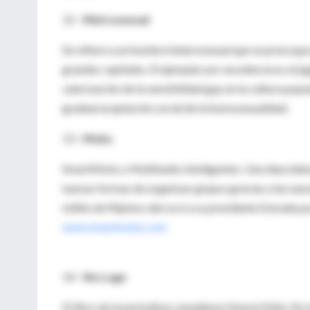
12 -
Metrosexual
Se refiere a un hombre heterosexual que se preocupa 
grandes capitales. El ejemplar por excelencia es el
valorización de la sensibilidad gay en la cultura pop
gradual aceptación social de la homosexualidad.
13 -
Mobs
SmartMobs o Multitudes inteligentes. Una idea elab
nuevas formas de organizar grupos gracias a las nue
millón de filipinos derrocó a su presidente Estrada 
www.smartmobs.com
14 -
No Logo
El libro de la periodista canadiense Naomi Klein, No l