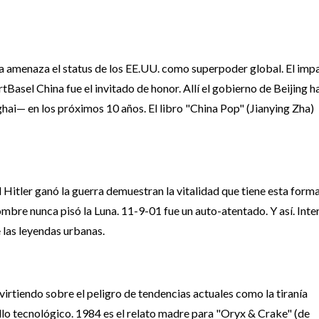
 amenaza el status de los EE.UU. como superpoder global. El imp
ArtBasel China fue el invitado de honor. Allí el gobierno de Beijing h
hai— en los próximos 10 años. El libro "China Pop" (Jianying Zha)
l Hitler ganó la guerra demuestran la vitalidad que tiene esta form
hombre nunca pisó la Luna. 11-9-01 fue un auto-atentado. Y así. Inte
e las leyendas urbanas.
irtiendo sobre el peligro de tendencias actuales como la tiranía
ollo tecnológico. 1984 es el relato madre para "Oryx & Crake" (de