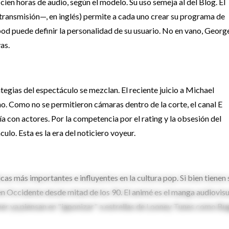
ien horas de audio, según el modelo. Su uso semeja al del Blog. El
ransmisión—, en inglés) permite a cada uno crear su programa de
i-pod puede definir la personalidad de su usuario. No en vano, Georg
as.
rategias del espectáculo se mezclan. El reciente juicio a Michael
 Como no se permitieron cámaras dentro de la corte, el canal E
a con actores. Por la competencia por el rating y la obsesión del
culo. Esta es la era del noticiero voyeur.
cas más importantes e influyentes en la cultura pop. Si bien tienen 
n Occidente desde mitad de los 90. El animé es el manga audiovisu
rner ya piensan en "japonizar" a estrellas de Looney Tunes como B