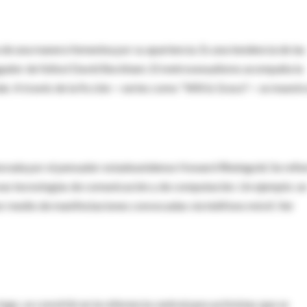
de una manera femenina por su apariencia. Es una tendencia de las
 jugador de fútbol David Beckham. El metrosexualismo acompaña la
ular. A través de la ficción —series como "Will & Grace"— se muestra
orada por el pensador estadounidense Howard Rheingold. Se refie
vas tecnologías de comunicación y de computación. Un ejemplo: u
por medio de manifestaciones convocadas vía teléfono móvil. Ver
ogo, se convirtió en la referencia central para activistas que se