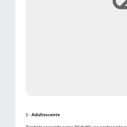
1 -
Adultescente
También conocido como "Kidult": una contracción entre