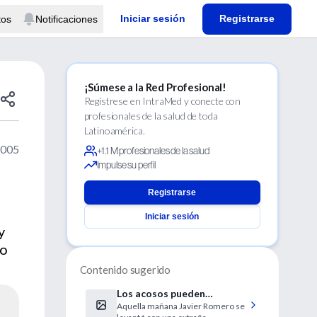
Iniciar sesión
Registrarse
tos
Notificaciones
¡Súmese a la Red Profesional!
Regístrese en IntraMed y conecte con
profesionales de la salud de toda
Latinoamérica.
2005
+1.1 M profesionales de la salud
Impulse su perfil
Registrarse
Iniciar sesión
y
lo
Contenido sugerido
Los acosos pueden
Aquella mañana Javier Romero se
terminar en tragedias