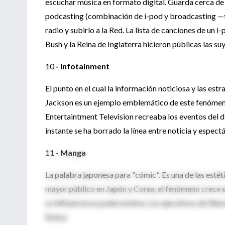
escuchar música en formato digital. Guarda cerca de c
podcasting (combinación de i-pod y broadcasting —t
radio y subirlo a la Red. La lista de canciones de un 
Bush y la Reina de Inglaterra hicieron públicas las suy
10
- Infotainment
El punto en el cual la información noticiosa y las est
Jackson es un ejemplo emblemático de este fenómeno.
Entertaintment Television recreaba los eventos del dí
instante se ha borrado la línea entre noticia y espectá
11 -
Manga
La palabra japonesa para "cómic". Es una de las estéti
mayor público en Japón y Corea, el fenómeno crece e
su influencia es poderosísima. Los ejecutivos de Wa
Bunny.