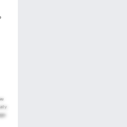
e
su
al y
uggs