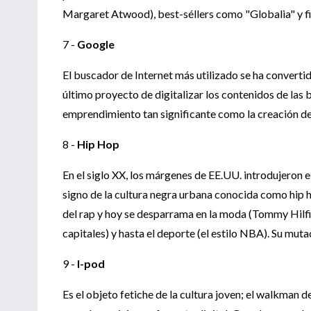
Margaret Atwood), best-séllers como "Globalia" y fi
7 -
Google
El buscador de Internet más utilizado se ha convertid
último proyecto de digitalizar los contenidos de las b
emprendimiento tan significante como la creación de 
8 -
Hip Hop
En el siglo XX, los márgenes de EE.UU. introdujeron e
signo de la cultura negra urbana conocida como hip ho
del rap y hoy se desparrama en la moda (Tommy Hilfig
capitales) y hasta el deporte (el estilo NBA). Su muta
9 -
I-pod
Es el objeto fetiche de la cultura joven; el walkman d