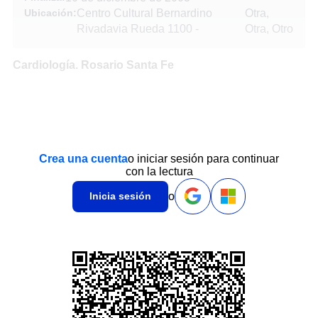
Ubicación:
Centro Cultural Bernardino
Otra,
Rivadavia Rueda 1100
-
Otra, Otro
Cardiología. Rosario Santa Fe
Crea una cuenta
o iniciar sesión para continuar
con la lectura
o
Inicia sesión