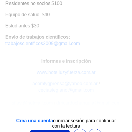
Residentes no socios $100
Equipo de salud $40
Estudiantes $30
Envío de trabajos cientifícos:
trabajoscientíficos2009@gmail.com
Informes e inscripción
www.hotelluzyfuerza.com.ar
acomfygprensa@yahoo.com.ar
/
ceciastegiano@gmail.com
silavi@hotmail.com
/
drricardochanquia@gmail.com
Crea una cuenta
o iniciar sesión para continuar
con la lectura