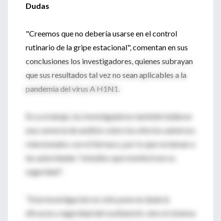
Dudas
"Creemos que no debería usarse en el control
rutinario de la gripe estacional", comentan en sus
conclusiones los investigadores, quienes subrayan
que sus resultados tal vez no sean aplicables a la
pandemia del virus A H1N1.
En su trabajo, los investigadores también hallaron
una carencia de análisis sobre los efectos adversos
relacionados con el fármaco, por lo que reclaman a
las autoridades "estudios que monitoricen su
seguridad".
"Esta investigación no sólo pone en duda la
eficacia y seguridad del oseltamivir, sino el sistema