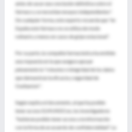
antes de sacar una conclusión definitiva sobre el
fármaco y se necesitan ensayos independientes".
De cualquier forma, este experto recuerda que "en
España este fármaco no se utiliza de modo
rutinario y menos en casos de gripe estacional".
Por su parte, la compañía farmacéutica ha emitido
una respuesta en la que asegura apoyar
plenamente la "robustez e integridad de los datos
que demuestran la eficacia y seguridad de
Oseltamivir".
Según explica el documento, al que ha podido
tener acceso ELMUNDO.es, los investigadores
"hubieran podido tener acceso a la información
con la firma de un acuerdo de confidencialidad". La