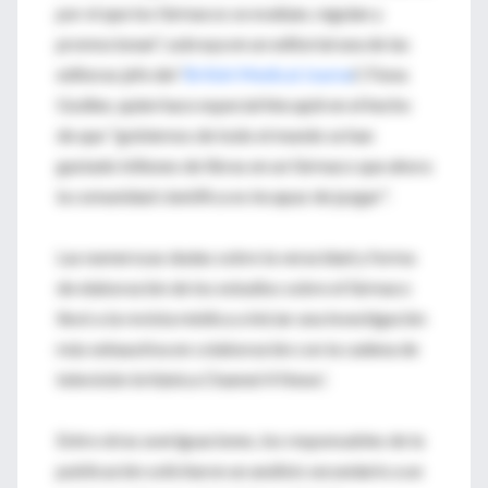
por el que los fármacos se evalúan, regulan y
promocionan", subraya en un editorial una de las
editoras jefe del '
British Medical Journa
l', Fiona
Godlee, quien hace especial hincapié en el hecho
de que "gobiernos de todo el mundo se han
gastado billones de libras en un fármaco que ahora
la comunidad científica es incapaz de juzgar".
Las numerosas dudas sobre la veracidad y forma
de elaboración de los estudios sobre el fármaco
llevó a la revista médica a iniciar una investigación
más exhaustiva en colaboración con la cadena de
televisión británica Channel 4 News'.
Entre otras averiguaciones, los responsables de la
publicación solicitaron un análisis secundario a un