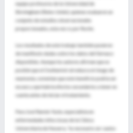
equipo profesores de la Universidad de
Birmingham (Reino Unido), quienes evaluaron un
conjunto de estudios observacionales
proporcionados, esta vez sí, por Roche.
Los resultados de este trabajo también pusieron
de manifiesto dudas sobre los datos del fármaco
disponibles. Aunque los autores afirman que es
posible que el Oseltamivir
sí
reduzca el riesgo de
neumonía, comentan que este beneficio podría ser
escaso y que habría efectos secundarios a tener en
cuenta antes de iniciar el tratamiento.
Para José Ramón Yuste, especialista en
enfermedades infecciosas de la Clínica
Universitaria de Navarra, "es necesario ser cautos