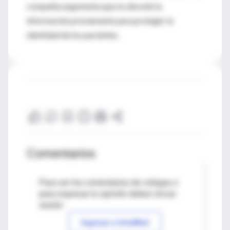
compañía argumenta que no desveló la
información previamente para proteger la
identidad de los pacientes.
Comentarios
Para ver los comentarios de colegas o
para expresar tu opinión debes iniciar
sesión
Ingresar a IntraMed