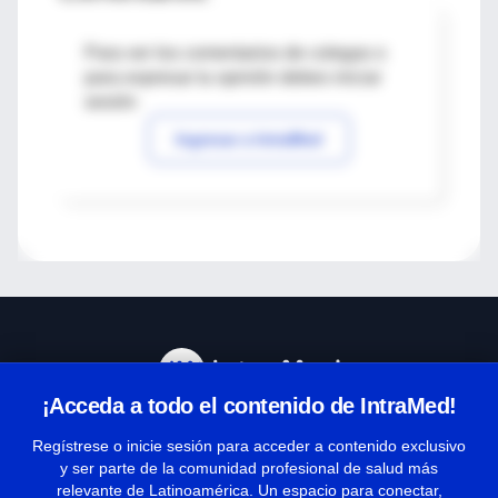
Para ver los comentarios de colegas o
para expresar tu opinión debes iniciar
sesión
Ingresar a IntraMed
¡Acceda a todo el contenido de IntraMed!
Centro de Ayuda
Regístrese o inicie sesión para acceder a contenido exclusivo
y ser parte de la comunidad profesional de salud más
relevante de Latinoamérica. Un espacio para conectar,