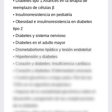
• Diabetes tipo 1:Avances en la terapia de
reemplazo de células β
• Insulinorresistencia en pediatría
• Obesidad e insulinoresistencia en diabetes
tipo 2
• Diabetes y sistema nervioso
• Diabetes en el adulto mayor
• Dismetabolismo lipídico y lesión endotelial
• Hipertensión y diabetes
• Corazón y diabetes: Insuficiencia cardíaca
• Corazón y diabetes: Enfermedad coronaria
• Control glucémico a largo palzo: Rol de las
TZDs en el algoritmo terapéutico
• Impacto de la variabilidad glucémica sobre el
desarrollo y progresión de las complicaciones
de la diabetes