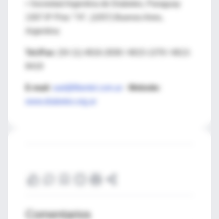
• Sociedad Argentina de Diabetes, Paraguay
1307 8º Piso "74", (1057) Buenos Aires,
Argentina
Tel./Fax:
(54 11) 4816-2838 / 4815-1379 / 4813-
8419
E-mail:
sad@fibertel.com.ar
-
Website:
www.diabetes.org.ar
Comentarios