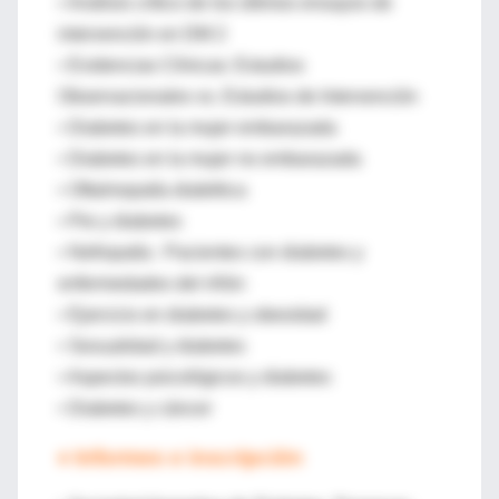
• Análisis crítico de los últimos ensayos de
intervención en DM 2
• Evidencias Clínicas: Estudios
Observacionales vs. Estudios de Intervención
• Diabetes en la mujer embarazada
• Diabetes en la mujer no embarazada
• Oftalmopatía diabética
• Pie y diabetes
• Nefropatía : Pacientes con diabetes y
enfermedades del riñón
• Ejercicio en diabetes y obesidad
• Sexualidad y diabetes
• Aspectos psicológicos y diabetes
• Diabetes y cáncer
♦ Informes e inscripción