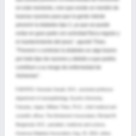
en este momento, creo que existe un montón de
buenas razones para que la gente intente
prevenir la diabetes tipo 2, ya que se puede
evitar en gran parte con actividad física regular y
el mantenimiento del peso", apuntó Thies.
"Prevenir o controlar la diabetes es algo bueno
por todo tipo de razones y debido a que podría
contribuir a su riesgo de enfermedad de
Alzheimer".
FUENTES: Kensuke Sasaki, M.D., assistant professor,
department of neuropathology, Kyushu University,
Fukuoka, Japan; William Thies, Ph.D., chief medical and
scientific officer, The Alzheimer's Association; Richard M.
Bergenstal, M.D., president, medicine and science,
American Diabetes Association; Aug. 25, 2010, online,