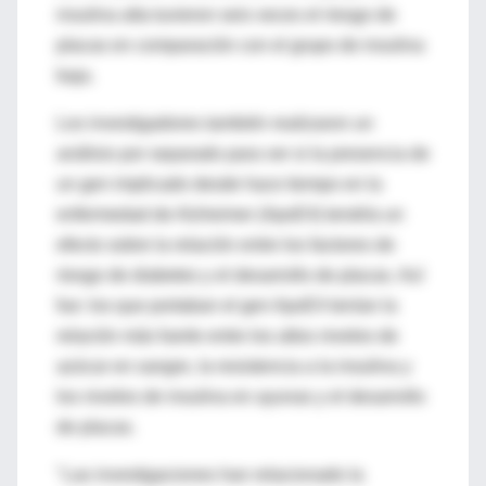
insulina alta tuvieron seis veces el riesgo de
placas en comparación con el grupo de insulina
baja.
Los investigadores también realizaron un
análisis por separado para ver si la presencia de
un gen implicado desde hace tiempo en la
enfermedad de Alzheimer (ApoE4) tendría un
efecto sobre la relación entre los factores de
riesgo de diabetes y el desarrollo de placas. Así
fue: los que portaban el gen ApoE4 tenían la
relación más fuerte entre los altos niveles de
azúcar en sangre, la resistencia a la insulina y
los niveles de insulina en ayunas y el desarrollo
de placas.
"Las investigaciones han relacionado la