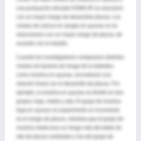
una puntuación elevada HOMA-IR se asociaron
con un mayor riesgo de desarrollar placas. Los
niveles de azúcar en sangre en ayunas no se
relacionaron con un mayor riesgo de placas, de
acuerdo con el estudio.
Cuando los investigadores compararon distintos
niveles de factores de riesgo de la diabetes,
como insulina en ayunas, encontraron una
relación lineal con el desarrollo de placas. Por
ejemplo, la insulina en ayunas se dividió en tres
grupos: baja, media y alta. El grupo de insulina
baja en ayunas no experimentó un incremento
en el riesgo de placas, mientras que el grupo de
insulina media tuvo un riesgo más del doble de
alto de placas cerebrales y los del grupo de