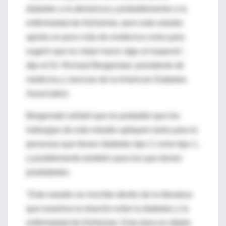
diabetes a la demencia y probablemente a la
enfermedad de Alzheimer, pero este estudio
aporta un poco más de evidencia como para
sugerir que es mejor hacer algo al respecto",
dijo el Dr. Richard Bergenstal, presidente de
medicina y ciencias de la American Diabetes
Association.
Bergenstal señaló que es probable que los
hallazgos de este estudio apliquen tanto para la
personas que tienen diabetes tipo 2 como tipo 1,
y posiblemente también para los que tienen
prediabetes.
"Este estudio se inscribe dentro de la literatura
que examina la relación entre la diabetes y la
enfermedad de Alzheimer. Esta área es objeto