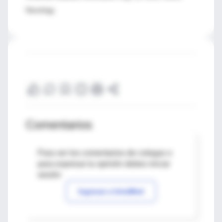
Neurology.
Comentarios
Para ver los comentarios de colegas o
para expresar tu opinión debes iniciar
sesión
Ingresar a IntraMed