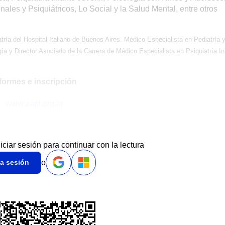
les y Psiquiátricos, Lo Social y la Salud Mental, entre otros
ría del Hospital Italiano de Buenos Aires. Médico Especialista en Pediatría 
ía y Director Asociado de la Carrera de Médico Especialista en Psiquiatría In
formes e inscripción
www.aapi.org.ar
niciar sesión para continuar con la lectura
o
ia sesión