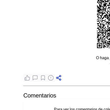
O haga
Comentarios
Para ver los comentarios de col