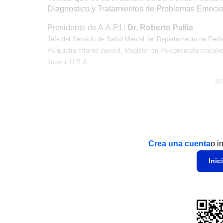
Diagnostico y Tratamientos de Problemas Emociona
Presidente de A.A.P.I.:
Dr. Roberto Pallia
Jefe del Servicio de Salud Mental del Departamento de Pediat
Psiquiatra Infanto Juvenil, Magister en Psiconeurofarmacolog
Juvenil U.B.A.
In
Crea una cuenta
o i
Inic