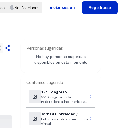
Iniciar sesión
Registrarse
tos
Notificaciones
Personas sugeridas
No hay personas sugeridas
disponibles en este momento
Contenido sugerido
17º Congreso
XVII Congreso de la
Latinoamericano de
Federación Latinoamericana
Flapia
de la Infancia y Adolescencia
Jornada IntraMed /
Enfermos reales en un mundo
Clínica-UNR
virtual.