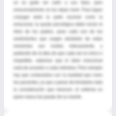
no es grato ver sufrir a sus hijos, pero
emocionalmente no los dejan morir. Para lograr
conjugar tanto la parte racional como la
emocional, la ayuda psicológica debe incluir el
ritmo de los padres, pues cada uno de los
sentimientos que surgen alrededor de estos
momentos son vividos intensamente, y
partiendo de la idea de que cada ser es único e
irrepetible, sabemos que el dolor emocional
varía de acuerdo a cada individuo. Pero siempre
hay que contactarlos con la realidad que viven
los pacientes, ya que a pesar de brindarles toda
la consideración que merecen, el enfermo es
quien marca las pautas de su muerte.