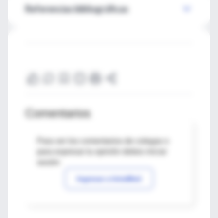
Referencias bibliográficas
Comentarios
Para ver los comentarios de colegas o
para expresar tu opinión debes iniciar
sesión
Ingresar a IntraMed