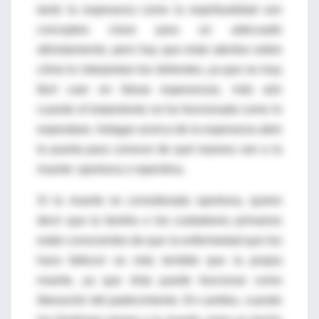
tanto la esperanza como la espiritualidad son
conceptos clave para un adecuado
afrontamiento, pero hay que estar atentos sobre
cómo lo interpretan los dolientes, ya que es muy
fácil caer en falsas esperanzas, más aún
cuando el tratamiento no ha funcionado como lo
esperaban. Indagar acerca de la esperanza abre
la puerta para conocer de qué manera ven a la
muerte: oportuna o repentina.
Si la muerte es considerada oportuna, quiere
decir que la familia o los cuidadores primarios
están conscientes de que la enfermedad que los
hace fallecer es más temible que la propia
muerte, ya que ésta puede funcionar como
liberación del padecimiento. En cambio, cuando