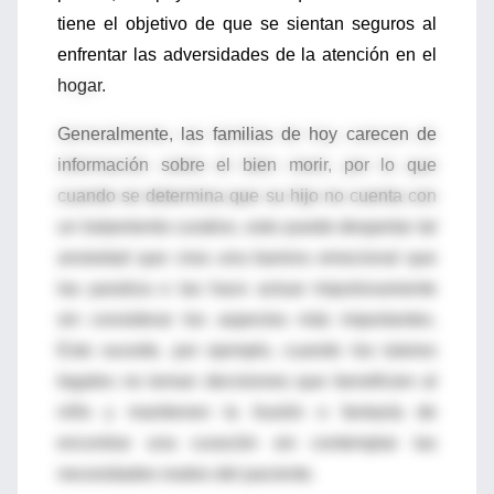
tiene el objetivo de que se sientan seguros al
enfrentar las adversidades de la atención en el
hogar.
Generalmente, las familias de hoy carecen de
información sobre el bien morir, por lo que
cuando se determina que su hijo no cuenta con
un tratamiento curativo, esto puede despertar tal
ansiedad que crea una barrera emocional que
las paraliza o las hace actuar impulsivamente
sin considerar los aspectos más importantes.
Esto sucede, por ejemplo, cuando los tutores
legales no toman decisiones que beneficien al
niño y mantienen la ilusión o fantasía de
encontrar una curación sin contemplar las
necesidades reales del paciente.