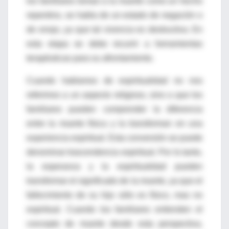
los familiares toman a la muerte como un hecho
repentino, se habla de un estado de negación o
de enojo, ya que tal vivencia es destructiva. En
esta etapa se debe recurrir a herramientas
terapéuticas para su afrontamiento.
Cuando hablamos de espiritualidad no nos
referimos a un aspecto religioso, sino a que los
familiares pueden comprender la diferencia
entre la muerte física y la transforman en una
experiencia espiritual. Esta conversión se puede
denominar trascendencia espiritual. Por lo tanto,
la esperanza y la espiritualidad pueden
transformar el significado de la muerte, ya que el
fallecimiento de su hijo sólo es físico, mas no
espiritual. Cuando los familiares entienden el
concepto de muerte desde esta perspectiva,