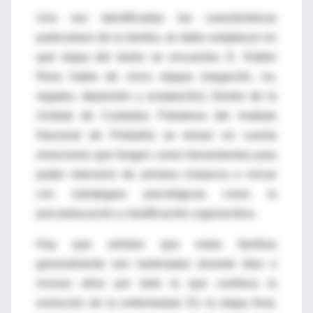
Una vez identificadas las características
particulares de la familia, se debe establecer en
qué etapa del duelo se encuentra. E. Kübler
Ross habla de cinco etapas (negación, ira,
regateo, depresión y aceptación). Dentro de la
Unidad de Cuidados Paliativos del Instituto
Nacional de Pediatría se toman en cuenta
emociones que fungen como herramientas para
poder intervenir de primera instancia e iniciar
con estrategias psicológicas como la
psicoeducación y modificación cognoscitiva.
Hay que señalar que estas familias
generalmente son lastimadas durante días o
incluso años por todo lo que conlleva la
evolución de la enfermedad. En la etapa final,