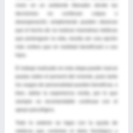
viven en un ambiente liberador donde las
decisiones no conllevan culpas o
desesperación; simplemente pueden observar
que el hecho de no realizar maniobras médicas
que prolonguen la vida, resulta ser una opción
más certera que en realidad beneficiará a sus
hijos.
El trabajo realizado en esta etapa puede marcar
pautas sobre el porvenir del viviente, pues tanto
los rasgos de personalidad pueden beneficiar, o
bien, dañar la experiencia vivida, por lo que
siempre es recomendable continuar con el
apoyo psicológico.
Todo lo anterior se logra con la ayuda de
médicos que controlan el dolor fisiológico y