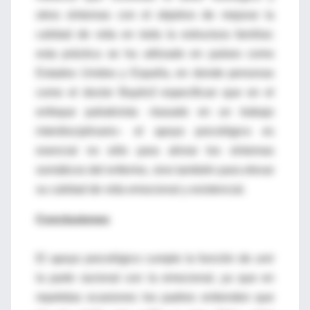
otros síntomas con el objetivo de mejorar la
calidad de vida en toda la estructura familiar;
esta práctica se ha utilizado en países como
Estados Unidos y España, en donde personas
como el doctor Bayés3 especifican que en el
enfoque paliativista –basado en un trabajo
interdisciplinario– el apoyo psicológico es
esencial no sólo para aliviar los síntomas
somáticos del enfermo, sino también para elevar
su calidad de vida emocional y existencial.
Conclusiones
El apoyo psicológico cumple la función de unir
la parte racional con la emocional, ya que en
repetidas ocasiones los padres entienden que