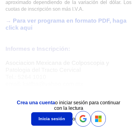
aproximado dependiendo de la variación del dólar. Los
cuotas de inscripción son más I.V.A.
→
Para ver programa en formato PDF, haga
click aqui
Informes e Inscripción:
Asociacion Mexicana de Colposcopia y
Patologia del Tracto Cervical
Tel.: 5264 1010
email:
katfba@yahoo.com.mx
Crea una cuenta
o iniciar sesión para continuar
con la lectura
o
Inicia sesión