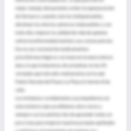
mejor manejo del paciente, evitar la superposición
de fármacos, usando solo los indispensables,
disminuir los efectos adversos indeseables y con
todo ello, mejorar la calidad de vida de quienes
sufren la enfermedad mental y sus consecuencias.
Eso es uso racional de medicamentos
psicofármacológicos con base en la neurociencia
dura, lo que trataremos de actualizar en las XII
Jornadas que este año realizaremos en la sala
Pablo Neruda del Paseo La Plaza el viernes 8 de
Julio.
Los invitamos cordialmente a acompañarnos en
este esfuerzo que ya editamos doce veces y
siempre con la satisfacción de aprender todos un
poco mas para mejorar nuestras propias aptitudes
y optimizar el tratamiento de quienes nos