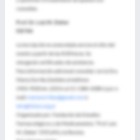
consultan.
Prof. Dr. Luis M. Zieher
FEFYM
La inscripción no arancelada será en el sitio del
evento a partir de las 8:00 horas. Se
otorgarán certificados de asistencia.
Para información adicional consultar con la Dra.
María Zorrilla Zubilete al teléfono
5950-9500 int. 2203 ó al 15-5384-4288 ó por e-
mail:
mariazorrillaz@gmail.com
ó
info@fefym.org.ar
Organizado por: Fundación de Estudios
Farmacológicos y de Medicamentos “Prof. Luis
M. Zieher” (FEFyM) y la Revista