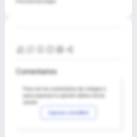
Psicofarmacología
Comentarios
Para ver los comentarios de colegas o
para expresar tu opinión debes iniciar
sesión
Ingresar a IntraMed