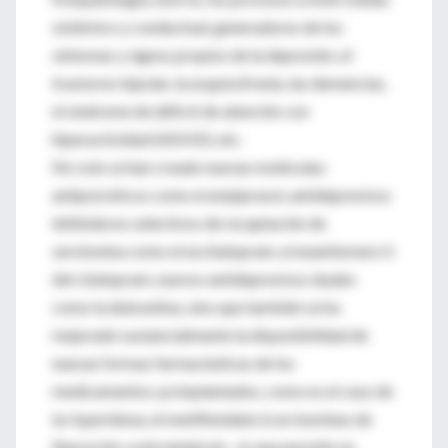
sistémico y conductual, generadores de los
síntomas y signos propios de la depresión, el
trastorno bipolar, la esquizofrenia, las demencias,
el síndrome de déficit de atención con
hiperactividad (ADHD), etc.
No solo se han creado nuevas moléculas:
antipsicóticos como el aripiprazol, antidepresivos
inhibidores selectivos de recaptación de
serotonina como el escitalopram, el enantiomero S
del citalopram, nuevos antidepresivos duales
como la duloxetina, sino que también se ha
mejorado sustancialmente la disponibilidad de
nuevas formas farmacéuticas de los
medicamentos ya implantados, como es el caso de
la risperidona, el metilfenidato (con bombas de
liberación controlada) etc., lo que permite un