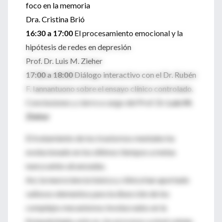
foco en la memoria
Dra. Cristina Brió
16:30 a 17:00
El procesamiento emocional y la
hipótesis de redes en depresión
Prof. Dr. Luis M. Zieher
17:00 a 18:00
Diálogo interactivo con el Dr. Rubén
F. Iannantuono sobre el ensayo clínico controlado.
Conclusiones y cierre a cargo del Prof. Dr.
Luis M.
Zieher
El tratamiento de los trastornos mentales ha
evolucionado en los últimos tiempos a metas
nunca antes alcanzadas.
Así, la neurociencia básica y clínica han aportado
valiosos elementos para la disección de los
complejos mecanismos involucrados en la
fisiopatología, esto es, los procesos a nivel celular,